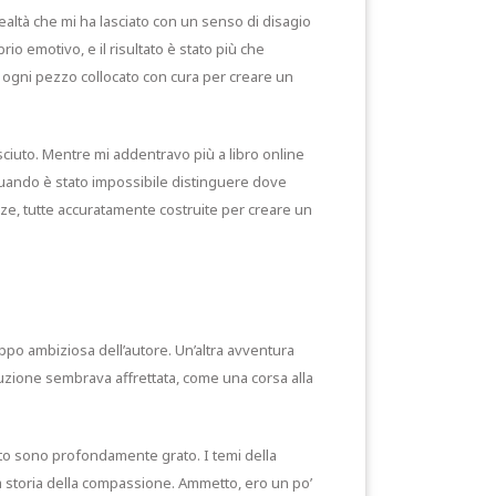
realtà che mi ha lasciato con un senso di disagio
rio emotivo, e il risultato è stato più che
 ogni pezzo collocato con cura per creare un
ciuto. Mentre mi addentravo più a libro online
a quando è stato impossibile distinguere dove
lezze, tutte accuratamente costruite per creare un
ppo ambiziosa dell’autore. Un’altra avventura
cuzione sembrava affrettata, come una corsa alla
sto sono profondamente grato. I temi della
a storia della compassione. Ammetto, ero un po’