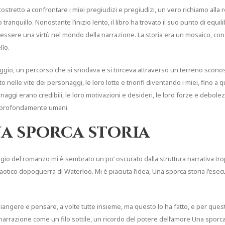
 costretto a confrontare i miei pregiudizi e pregiudizi, un vero richiamo alla 
anquillo. Nonostante l’inizio lento, il libro ha trovato il suo punto di equilib
essere una virtù nel mondo della narrazione. La storia era un mosaico, con
llo.
ggio, un percorso che si snodava e si torceva attraverso un terreno sconos
to nelle vite dei personaggi, le loro lotte e trionfi diventando i miei, fino 
rsonaggi erano credibili, le loro motivazioni e desideri, le loro forze e debo
 profondamente umani.
na sporca storia
gio del romanzo mi è sembrato un po’ oscurato dalla struttura narrativa tro
aotico dopoguerra di Waterloo. Mi è piaciuta l’idea, Una sporca storia l’ese
 piangere e pensare, a volte tutte insieme, ma questo lo ha fatto, e per que
arrazione come un filo sottile, un ricordo del potere dell’amore Una sporc