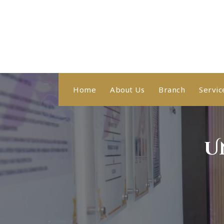
Skip
to
content
Healthy With Us, Sihat Bersama Kami
Home
About Us
Branch
Servic
U