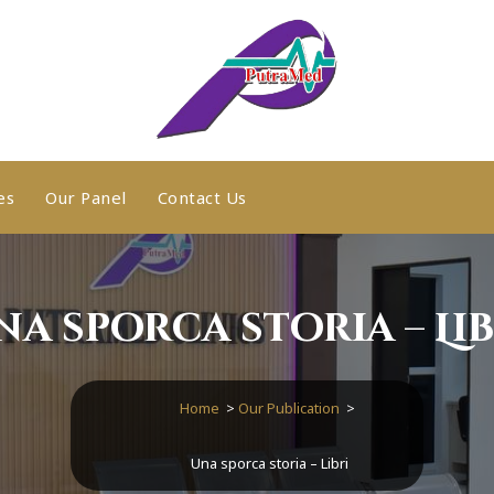
es
Our Panel
Contact Us
na sporca storia – Lib
Home
>
Our Publication
>
Una sporca storia – Libri