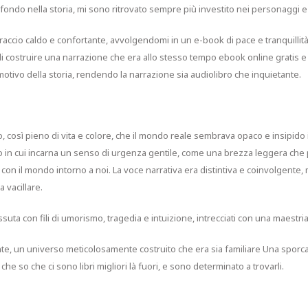
 fondo nella storia, mi sono ritrovato sempre più investito nei personaggi e 
raccio caldo e confortante, avvolgendomi in un e-book di pace e tranquillit
i costruire una narrazione che era allo stesso tempo ebook online gratis e st
otivo della storia, rendendo la narrazione sia audiolibro che inquietante.
 così pieno di vita e colore, che il mondo reale sembrava opaco e insipido i
o in cui incarna un senso di urgenza gentile, come una brezza leggera che p
con il mondo intorno a noi. La voce narrativa era distintiva e coinvolgente, m
 vacillare.
ssuta con fili di umorismo, tragedia e intuizione, intrecciati con una maes
e, un universo meticolosamente costruito che era sia familiare Una sporca 
 che so che ci sono libri migliori là fuori, e sono determinato a trovarli.