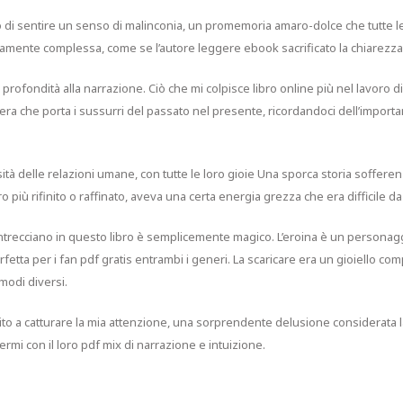
 di sentire un senso di malinconia, un promemoria amaro-dolce che tutte le
ente complessa, come se l’autore leggere ebook sacrificato la chiarezza p
profondità alla narrazione. Ciò che mi colpisce libro online più nel lavoro d
a che porta i sussurri del passato nel presente, ricordandoci dell’importa
sità delle relazioni umane, con tutte le loro gioie Una sporca storia soffer
ro più rifinito o raffinato, aveva una certa energia grezza che era difficile d
i intrecciano in questo libro è semplicemente magico. L’eroina è un personag
rfetta per i fan pdf gratis entrambi i generi. La scaricare era un gioiello 
 modi diversi.
cito a catturare la mia attenzione, una sorprendente delusione considerata
rmi con il loro pdf mix di narrazione e intuizione.