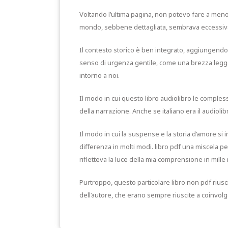
Voltando l’ultima pagina, non potevo fare a meno
mondo, sebbene dettagliata, sembrava eccessivam
Il contesto storico è ben integrato, aggiungendo 
senso di urgenza gentile, come una brezza legger
intorno a noi.
Il modo in cui questo libro audiolibro le comples
della narrazione. Anche se italiano era il audiolib
Il modo in cui la suspense e la storia d’amore s
differenza in molti modi. libro pdf una miscela pe
rifletteva la luce della mia comprensione in mille
Purtroppo, questo particolare libro non pdf rius
dell’autore, che erano sempre riuscite a coinvolge