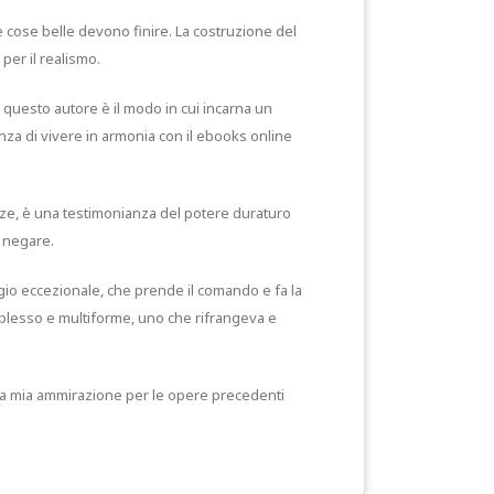
 cose belle devono finire. La costruzione del
er il realismo.
i questo autore è il modo in cui incarna un
nza di vivere in armonia con il ebooks online
enze, è una testimonianza del potere duraturo
a negare.
gio eccezionale, che prende il comando e fa la
complesso e multiforme, uno che rifrangeva e
 la mia ammirazione per le opere precedenti