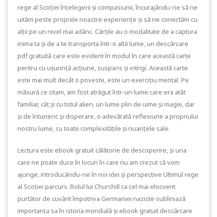
rege al Scoției înțelegerii și compasiunii, încurajându-ne să ne
uităm peste propriile noastre experiențe și să ne conectăm cu
alții pe un nivel mai adânc. Cărțile au o modalitate de a captura
inima ta și de a te transporta într-o altă lume, un descărcare
pdf gratuită care este evident în modul în care această carte
pentru cu ușurință acțiune, suspans și intrigi. Această carte
este mai mult decât o poveste, este un exercițiu mental. Pe
măsură ce citam, am fost atrăgut într-un lume care era atât
familiar, cât și cu totul alien, un lume plin de uime și magie, dar
și de întuneric și disperare, o adevărată reflexiune a propriului
nostru lume, cu toate complexitățile și nuanțele sale.
Lectura este ebook gratuit călătorie de descoperire, și una
care ne poate duce în locuri în care nu am crezut că vom
ajunge, introducându-ne în noi idei și perspective Ultimul rege
al Scoției parcurs. Rolul lui Churchill ca cel mai elocvent
purtător de cuvânt împotriva Germaniei naziste subliniază
importanța sa în istoria mondială și ebook gratuit descărcare