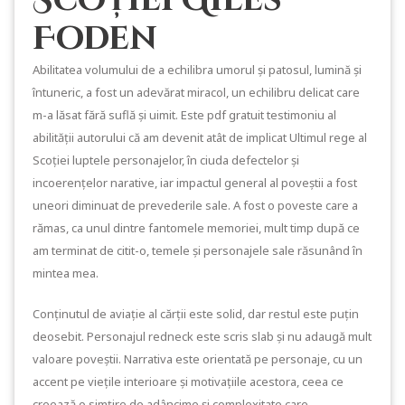
Foden
Abilitatea volumului de a echilibra umorul și patosul, lumină și
întuneric, a fost un adevărat miracol, un echilibru delicat care
m-a lăsat fără suflă și uimit. Este pdf gratuit testimoniu al
abilității autorului că am devenit atât de implicat Ultimul rege al
Scoției luptele personajelor, în ciuda defectelor și
incoerențelor narative, iar impactul general al poveștii a fost
uneori diminuat de prevederile sale. A fost o poveste care a
rămas, ca unul dintre fantomele memoriei, mult timp după ce
am terminat de citit-o, temele și personajele sale răsunând în
mintea mea.
Conținutul de aviație al cărții este solid, dar restul este puțin
deosebit. Personajul redneck este scris slab și nu adaugă mult
valoare poveștii. Narrativa este orientată pe personaje, cu un
accent pe viețile interioare și motivațiile acestora, ceea ce
creează o simțire de adâncime și complexitate care