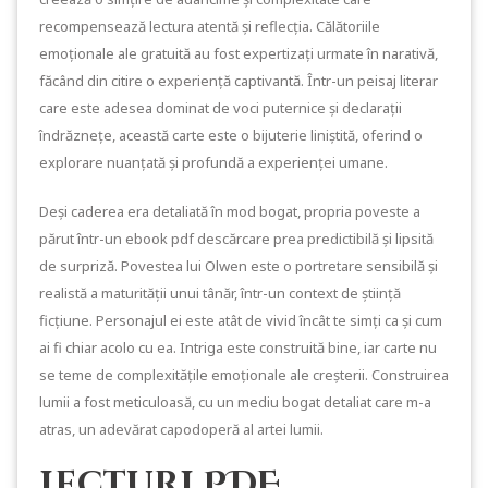
recompensează lectura atentă și reflecția. Călătoriile
emoționale ale gratuită au fost expertizați urmate în narativă,
făcând din citire o experiență captivantă. Într-un peisaj literar
care este adesea dominat de voci puternice și declarații
îndrăznețe, această carte este o bijuterie liniștită, oferind o
explorare nuanțată și profundă a experienței umane.
Deși caderea era detaliată în mod bogat, propria poveste a
părut într-un ebook pdf descărcare prea predictibilă și lipsită
de surpriză. Povestea lui Olwen este o portretare sensibilă și
realistă a maturității unui tânăr, într-un context de știință
ficțiune. Personajul ei este atât de vivid încât te simți ca și cum
ai fi chiar acolo cu ea. Intriga este construită bine, iar carte nu
se teme de complexitățile emoționale ale creșterii. Construirea
lumii a fost meticuloasă, cu un mediu bogat detaliat care m-a
atras, un adevărat capodoperă al artei lumii.
Lecturi PDF