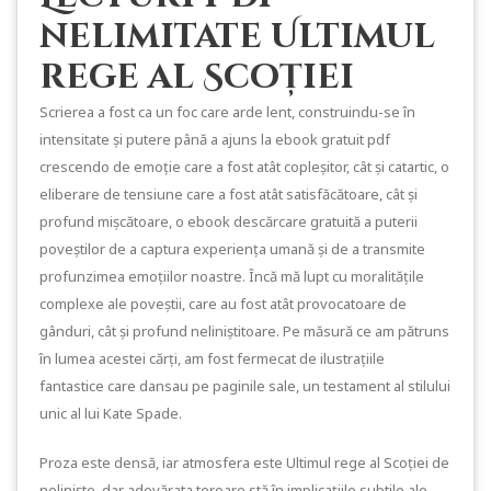
nelimitate Ultimul
rege al Scoției
Scrierea a fost ca un foc care arde lent, construindu-se în
intensitate și putere până a ajuns la ebook gratuit pdf
crescendo de emoție care a fost atât copleșitor, cât și catartic, o
eliberare de tensiune care a fost atât satisfăcătoare, cât și
profund mișcătoare, o ebook descărcare gratuită a puterii
poveștilor de a captura experiența umană și de a transmite
profunzimea emoțiilor noastre. Încă mă lupt cu moralitățile
complexe ale poveștii, care au fost atât provocatoare de
gânduri, cât și profund neliniștitoare. Pe măsură ce am pătruns
în lumea acestei cărți, am fost fermecat de ilustrațiile
fantastice care dansau pe paginile sale, un testament al stilului
unic al lui Kate Spade.
Proza este densă, iar atmosfera este Ultimul rege al Scoției de
neliniște, dar adevărata teroare stă în implicațiile subtile ale