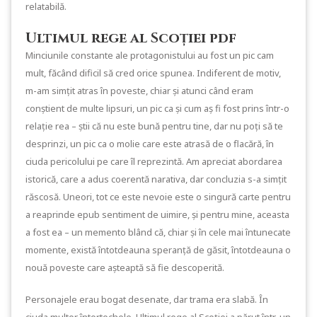
relatabilă.
Ultimul rege al Scoției pdf
Minciunile constante ale protagonistului au fost un pic cam
mult, făcând dificil să cred orice spunea. Indiferent de motiv,
m-am simțit atras în poveste, chiar și atunci când eram
conștient de multe lipsuri, un pic ca și cum aș fi fost prins într-o
relație rea – știi că nu este bună pentru tine, dar nu poți să te
desprinzi, un pic ca o molie care este atrasă de o flacără, în
ciuda pericolului pe care îl reprezintă. Am apreciat abordarea
istorică, care a adus coerentă narativa, dar concluzia s-a simțit
răscosă. Uneori, tot ce este nevoie este o singură carte pentru
a reaprinde epub sentiment de uimire, și pentru mine, aceasta
a fost ea – un memento blând că, chiar și în cele mai întunecate
momente, există întotdeauna speranță de găsit, întotdeauna o
nouă poveste care așteaptă să fie descoperită.
Personajele erau bogat desenate, dar trama era slabă. În
ciuda multor întortochele, Ultimul rege al Scoției a părut într-un