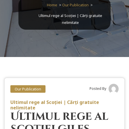
Home
>
Our Publication
>
Ultimul rege al Scoției | Cărți gratuite
nelimitate
Posted By
Our Publication
Ultimul rege al Scoției | Cărți gratuite
nelimitate
Ultimul rege al
Scoției Giles