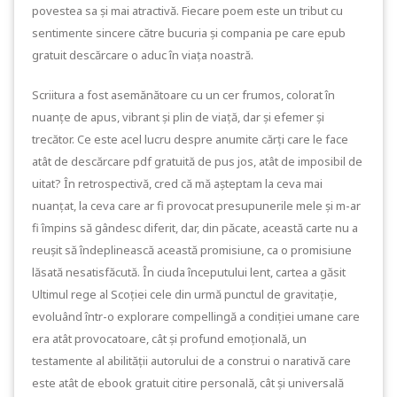
povestea sa și mai atractivă. Fiecare poem este un tribut cu
sentimente sincere către bucuria și compania pe care epub
gratuit descărcare o aduc în viața noastră.
Scriitura a fost asemănătoare cu un cer frumos, colorat în
nuanțe de apus, vibrant și plin de viață, dar și efemer și
trecător. Ce este acel lucru despre anumite cărți care le face
atât de descărcare pdf gratuită de pus jos, atât de imposibil de
uitat? În retrospectivă, cred că mă așteptam la ceva mai
nuanțat, la ceva care ar fi provocat presupunerile mele și m-ar
fi împins să gândesc diferit, dar, din păcate, această carte nu a
reușit să îndeplinească această promisiune, ca o promisiune
lăsată nesatisfăcută. În ciuda începutului lent, cartea a găsit
Ultimul rege al Scoției cele din urmă punctul de gravitație,
evoluând într-o explorare compellingă a condiției umane care
era atât provocatoare, cât și profund emoțională, un
testamente al abilității autorului de a construi o narativă care
este atât de ebook gratuit citire personală, cât și universală