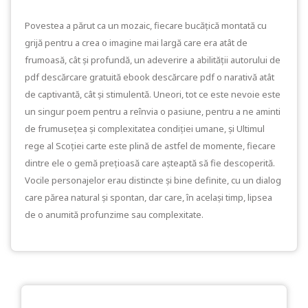
Povestea a părut ca un mozaic, fiecare bucățică montată cu
grijă pentru a crea o imagine mai largă care era atât de
frumoasă, cât și profundă, un adeverire a abilității autorului de
pdf descărcare gratuită ebook descărcare pdf o narativă atât
de captivantă, cât și stimulentă. Uneori, tot ce este nevoie este
un singur poem pentru a reînvia o pasiune, pentru a ne aminti
de frumusețea și complexitatea condiției umane, și Ultimul
rege al Scoției carte este plină de astfel de momente, fiecare
dintre ele o gemă prețioasă care așteaptă să fie descoperită.
Vocile personajelor erau distincte și bine definite, cu un dialog
care părea natural și spontan, dar care, în același timp, lipsea
de o anumită profunzime sau complexitate.