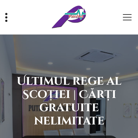
Skip
to
content
Healthy With Us, Sihat Bersama Kami
Ultimul rege al
Scoției | Cărți
gratuite
nelimitate