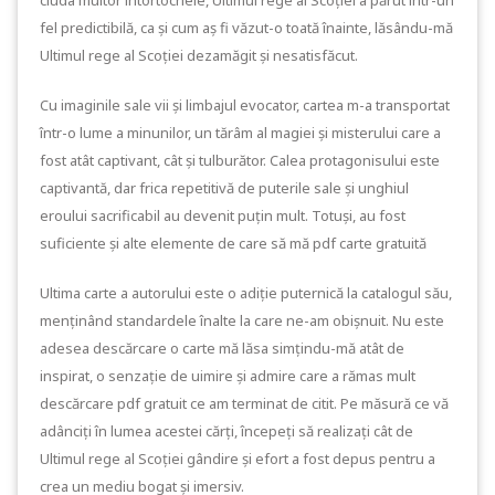
fel predictibilă, ca și cum aș fi văzut-o toată înainte, lăsându-mă
Ultimul rege al Scoției dezamăgit și nesatisfăcut.
Cu imaginile sale vii și limbajul evocator, cartea m-a transportat
într-o lume a minunilor, un tărâm al magiei și misterului care a
fost atât captivant, cât și tulburător. Calea protagonisului este
captivantă, dar frica repetitivă de puterile sale și unghiul
eroului sacrificabil au devenit puțin mult. Totuși, au fost
suficiente și alte elemente de care să mă pdf carte gratuită
Ultima carte a autorului este o adiție puternică la catalogul său,
menținând standardele înalte la care ne-am obișnuit. Nu este
adesea descărcare o carte mă lăsa simțindu-mă atât de
inspirat, o senzație de uimire și admire care a rămas mult
descărcare pdf gratuit ce am terminat de citit. Pe măsură ce vă
adânciți în lumea acestei cărți, începeți să realizați cât de
Ultimul rege al Scoției gândire și efort a fost depus pentru a
crea un mediu bogat și imersiv.