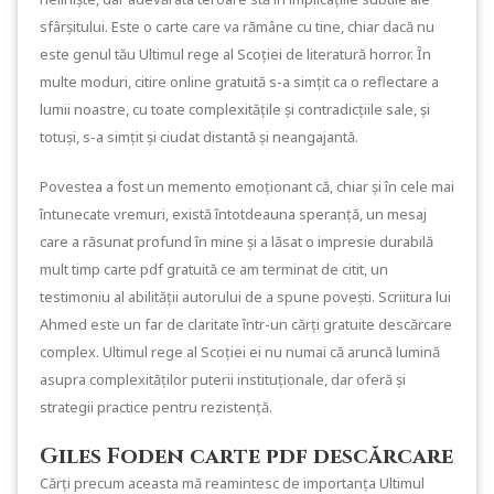
sfârșitului. Este o carte care va rămâne cu tine, chiar dacă nu
este genul tău Ultimul rege al Scoției de literatură horror. În
multe moduri, citire online gratuită s-a simțit ca o reflectare a
lumii noastre, cu toate complexitățile și contradicțiile sale, și
totuși, s-a simțit și ciudat distantă și neangajantă.
Povestea a fost un memento emoționant că, chiar și în cele mai
întunecate vremuri, există întotdeauna speranță, un mesaj
care a răsunat profund în mine și a lăsat o impresie durabilă
mult timp carte pdf gratuită ce am terminat de citit, un
testimoniu al abilității autorului de a spune povești. Scriitura lui
Ahmed este un far de claritate într-un cărți gratuite descărcare
complex. Ultimul rege al Scoției ei nu numai că aruncă lumină
asupra complexităților puterii instituționale, dar oferă și
strategii practice pentru rezistență.
Giles Foden carte pdf descărcare
Cărți precum aceasta mă reamintesc de importanța Ultimul