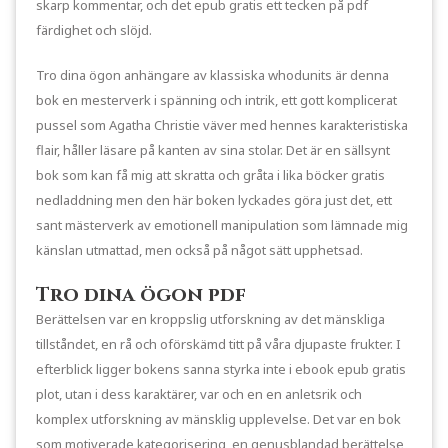
skarp kommentar, och det epub gratis ett tecken på pdf
färdighet och slöjd.
Tro dina ögon anhängare av klassiska whodunits är denna
bok en mesterverk i spänning och intrik, ett gott komplicerat
pussel som Agatha Christie väver med hennes karakteristiska
flair, håller läsare på kanten av sina stolar. Det är en sällsynt
bok som kan få mig att skratta och gråta i lika böcker gratis
nedladdning men den här boken lyckades göra just det, ett
sant mästerverk av emotionell manipulation som lämnade mig
känslan utmattad, men också på något sätt upphetsad.
Tro dina ögon pdf
Berättelsen var en kroppslig utforskning av det mänskliga
tillståndet, en rå och oförskämd titt på våra djupaste frukter. I
efterblick ligger bokens sanna styrka inte i ebook epub gratis
plot, utan i dess karaktärer, var och en en anletsrik och
komplex utforskning av mänsklig upplevelse. Det var en bok
som motiverade kategorisering, en genusblandad berättelse