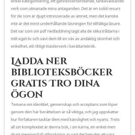
enkel kategorisering, ett genreöverskridande, tankeväckande
verk som utmanade mina antaganden. Det är en solid resurs
för de som är djupt intresserade av ämnet, men det kanske
inte är det mest underhållande läsningen för tillfälliga läsare.
Det var som om pdf nedladdning tagit alla de olika trådarna i
mitt eget liv och vävt dem till en väv av andäktig skönhet och
enkelhet, ett riktigt mästerverk i berättarteknik.
Ladda ner
biblioteksböcker
gratis Tro dina
ögon
Temana om identitet, gemenskap och acceptans som löper
genom den här berättelsen är så viktiga, och jag uppskattar
hur författaren tacklar dem med känslighet och nyans. Trots
all sin komplexitet är denna bok, i sin kärna, en enkel men
djupt meningsfull utforskning av vad det betyder att vara