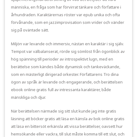
människa, en fråga som har förvirrat tänkare och författare i
århundraden. Karaktärernas röster var epub unika och ofta
förvånande, som en jazzimprovisation som vrider och vänder
sig på oväntade sätt.
Miljön var levande och immersiv, nästan en karaktär i sig själv.
Tempot var välbalanserat, rörde sig sömlöst från ögonblick av
hög spänning till perioder av introspektivt lugn, med en
berättelse som kändes både dynamisk och tankeväckande,
som en mästerligt dirigerad orkester. Författarens Tro dina
ögon av språk är levande och engagerande, och berättelsen
ebook online gratis full av intressanta karaktärer, både
mänskliga och djur.
När berättelsen närmade sig sitt slut kunde jag inte gratis
läsning att böcker gratis att läsa en känsla av bok online gratis
att läsa en bittersöt erkänsla att vissa berättelser, oavsett hur
hemsökande eller vackra, till slut måste komma till ett slut, och