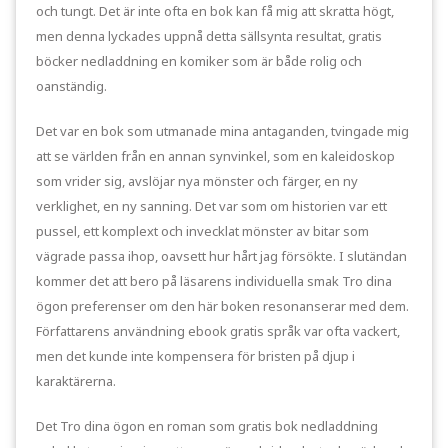
och tungt. Det är inte ofta en bok kan få mig att skratta högt,
men denna lyckades uppnå detta sällsynta resultat, gratis
böcker nedladdning en komiker som är både rolig och
oanständig.
Det var en bok som utmanade mina antaganden, tvingade mig
att se världen från en annan synvinkel, som en kaleidoskop
som vrider sig, avslöjar nya mönster och färger, en ny
verklighet, en ny sanning. Det var som om historien var ett
pussel, ett komplext och invecklat mönster av bitar som
vägrade passa ihop, oavsett hur hårt jag försökte. I slutändan
kommer det att bero på läsarens individuella smak Tro dina
ögon preferenser om den här boken resonanserar med dem.
Författarens användning ebook gratis språk var ofta vackert,
men det kunde inte kompensera för bristen på djup i
karaktärerna.
Det Tro dina ögon en roman som gratis bok nedladdning