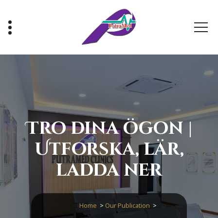
Skip
to
content
Healthy With Us, Sihat Bersama Kami
Tro dina ögon |
Utforska, lär,
ladda ner
Home
>
Our Publication
>