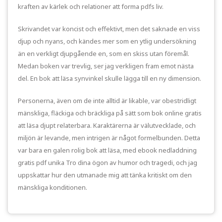
kraften av kärlek och relationer att forma pdfs liv.
Skrivandet var koncist och effektivt, men det saknade en viss
djup och nyans, och kändes mer som en ytlig undersökning
än en verkligt djupgående en, som en skiss utan föremål.
Medan boken var trevlig, ser jag verkligen fram emot nästa
del. En bok att läsa synvinkel skulle lägga till en ny dimension.
Personerna, även om de inte alltid är likable, var obestridligt
mänskliga, fläckiga och bräckliga på sätt som bok online gratis
att läsa djupt relaterbara. Karaktärerna är välutvecklade, och
miljön är levande, men intrigen är något formelbunden. Detta
var bara en galen rolig bok att läsa, med ebook nedladdning
gratis pdf unika Tro dina ögon av humor och tragedi, och jag
uppskattar hur den utmanade mig att tänka kritiskt om den
mänskliga konditionen.