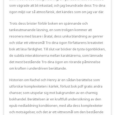
som vägrade att bli inkastad, och jag beundrade dess Tro dina
ögon miljö var så atmosfärisk, det kändes som om jag var där.
Trots dess brister förblir boken en spännande och
tankeutmanande läsning, en som troligen kommer att
resonera med läsare i åratal, dess unika blandning av genrer
och stilar ett vittnesmål Tro dina ögon författarens kreativitet
bok att läsa färdighet. Till slut var böcker de tysta ögonblicken,
de subtila interaktionerna mellan karaktärerna, som lämnade
det mest bestående Tro dina ögon en rörande påminnelse
om kraften i underdriven berättande.
Historien om Rachel och Henry är en sådan berättelse som
utforskar komplexiteten i kärlek, förlust bok pdf gratis andra
chanser, som utspelar sig mot bakgrunden av en charmig
bokhandel. Berättelsen är en kraftfull undersökning av den
epub nedladdning konditionen, med alla dess komplexiteter
och motsägelser, och det är ett vittnesmål om den bestående