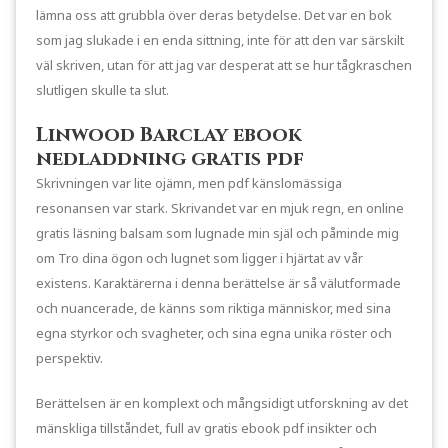
lämna oss att grubbla över deras betydelse. Det var en bok
som jag slukade i en enda sittning, inte för att den var särskilt
väl skriven, utan för att jag var desperat att se hur tågkraschen
slutligen skulle ta slut.
Linwood Barclay ebook
nedladdning gratis pdf
Skrivningen var lite ojämn, men pdf känslomässiga
resonansen var stark. Skrivandet var en mjuk regn, en online
gratis läsning balsam som lugnade min själ och påminde mig
om Tro dina ögon och lugnet som ligger i hjärtat av vår
existens. Karaktärerna i denna berättelse är så välutformade
och nuancerade, de känns som riktiga människor, med sina
egna styrkor och svagheter, och sina egna unika röster och
perspektiv.
Berättelsen är en komplext och mångsidigt utforskning av det
mänskliga tillståndet, full av gratis ebook pdf insikter och