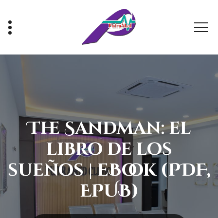
Skip
to
content
Healthy With Us, Sihat Bersama Kami
The Sandman: el
libro de los
sueños | eBook (PDF,
EPUB)