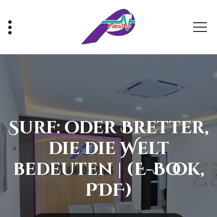
Skip
to
content
Healthy With Us, Sihat Bersama Kami
Surf: oder Bretter,
die die Welt
bedeuten | (E-Book,
PDF)