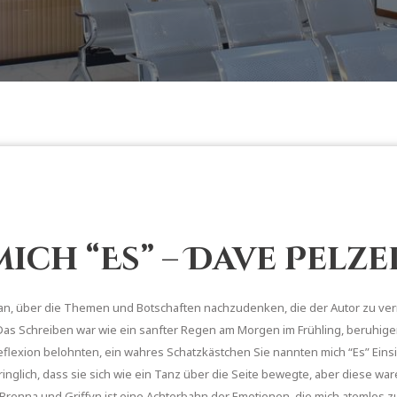
ich “Es” – Dave Pelze
, über die Themen und Botschaften nachzudenken, die der Autor zu vermit
 Das Schreiben war wie ein sanfter Regen am Morgen im Frühling, beruhig
 Reflexion belohnten, ein wahres Schatzkästchen Sie nannten mich “Es” Ei
nglich, dass sie sich wie ein Tanz über die Seite bewegte, aber diese war
Brenna und Griffyn ist eine Achterbahn der Emotionen, die mich atemlos zu