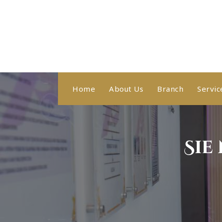
Skip
to
content
Healthy With Us, Sihat Bersama Kami
Home
About Us
Branch
Servic
Sie