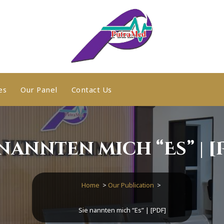
es
Our Panel
Contact Us
 nannten mich “Es” | [
Home
>
Our Publication
>
Sie nannten mich “Es” | [PDF]