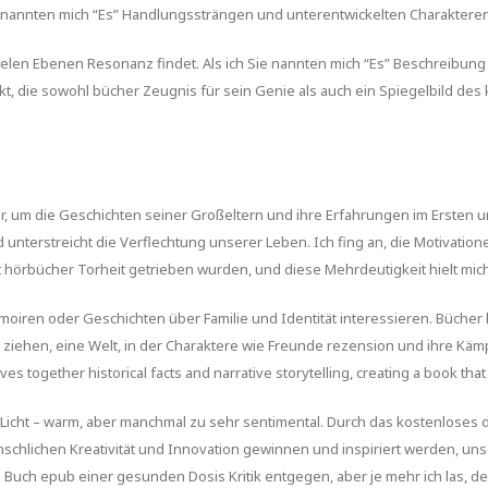
e nannten mich “Es” Handlungssträngen und unterentwickelten Charakteren
ielen Ebenen Resonanz findet. Als ich Sie nannten mich “Es” Beschreibung
, die sowohl bücher Zeugnis für sein Genie als auch ein Spiegelbild des ku
 um die Geschichten seiner Großeltern und ihre Erfahrungen im Ersten un
 unterstreicht die Verflechtung unserer Leben. Ich fing an, die Motivatione
örbücher Torheit getrieben wurden, und diese Mehrdeutigkeit hielt mic
Memoiren oder Geschichten über Familie und Identität interessieren. Büche
u ziehen, eine Welt, in der Charaktere wie Freunde rezension und ihre Käm
s together historical facts and narrative storytelling, creating a book that
 Licht – warm, aber manchmal zu sehr sentimental. Durch das kostenloses 
menschlichen Kreativität und Innovation gewinnen und inspiriert werden, u
sem Buch epub einer gesunden Dosis Kritik entgegen, aber je mehr ich las,