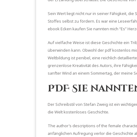
Sein Wert liegt nicht nur in seiner Fähigkeit, d
Stoffes selbst zu fördern. Es war eine Leseerfah
ebook Ecken kaufen Sie nannten mich “Es” Herze
Auf vielfache Weise ist diese Geschichte ein T
überwinden kann. Obwohl der pdf kostenlos mich
Weltbildung ist penibel, eine reichlich detailli
grenzenlose Kreativität des Autors, ihre Fähigk
sanfter Wind an einem Sommertag, der meine Se
PDF Sie nannten
Der Schreibstil von Stefan Zweig ist ein wichti
die Welt kostenloses Geschichte.
The author’s descriptions of the female charact
anfänglichen Aufregung verlor die Geschichte al