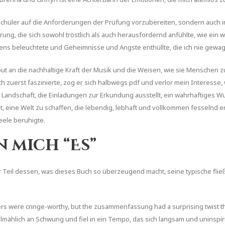
ie Schüler auf die Anforderungen der Prüfung vorzubereiten, sondern auch in
rung, die sich sowohl tröstlich als auch herausfordernd anfühlte, wie ein w
ns beleuchtete und Geheimnisse und Ängste enthüllte, die ich nie gewagt
ribut an die nachhaltige Kraft der Musik und die Weisen, wie sie Mensch
 zuerst faszinierte, zog er sich halbwegs pdf und verlor mein Interesse,
erte Landschaft, die Einladungen zur Erkundung ausstellt, ein wahrhaftiges W
eit, eine Welt zu schaffen, die lebendig, lebhaft und vollkommen fesselnd 
ele beruhigte.
 mich “Es”
ger Teil dessen, was dieses Buch so überzeugend macht, seine typische fli
ers were cringe-worthy, but the zusammenfassung had a surprising twist t
lmählich an Schwung und fiel in ein Tempo, das sich langsam und uninspiri