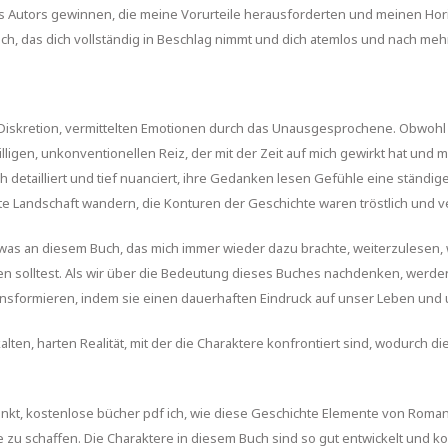
 Autors gewinnen, die meine Vorurteile herausforderten und meinen Hori
h, das dich vollständig in Beschlag nimmt und dich atemlos und nach meh
 Diskretion, vermittelten Emotionen durch das Unausgesprochene. Obwohl e
igen, unkonventionellen Reiz, der mit der Zeit auf mich gewirkt hat und m
 detailliert und tief nuanciert, ihre Gedanken lesen Gefühle eine ständige
ute Landschaft wandern, die Konturen der Geschichte waren tröstlich und 
was an diesem Buch, das mich immer wieder dazu brachte, weiterzulesen, w
ten solltest. Als wir über die Bedeutung dieses Buches nachdenken, werden 
transformieren, indem sie einen dauerhaften Eindruck auf unser Leben und 
lten, harten Realität, mit der die Charaktere konfrontiert sind, wodurch 
inkt, kostenlose bücher pdf ich, wie diese Geschichte Elemente von Roma
zu schaffen. Die Charaktere in diesem Buch sind so gut entwickelt und ko