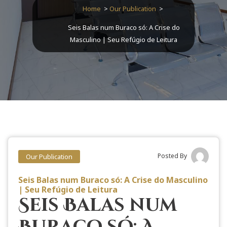
Home
>
Our Publication
>
Seis Balas num Buraco só: A Crise do
Masculino | Seu Refúgio de Leitura
Posted By
Our Publication
Seis Balas num Buraco só: A Crise do Masculino
| Seu Refúgio de Leitura
Seis Balas num
Buraco só: A