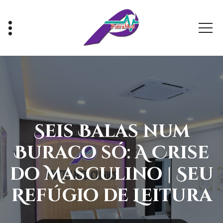
Skip
to
content
Healthy With Us, Sihat Bersama Kami
Seis Balas num
Buraco só: A Crise
do Masculino | Seu
Refúgio de Leitura