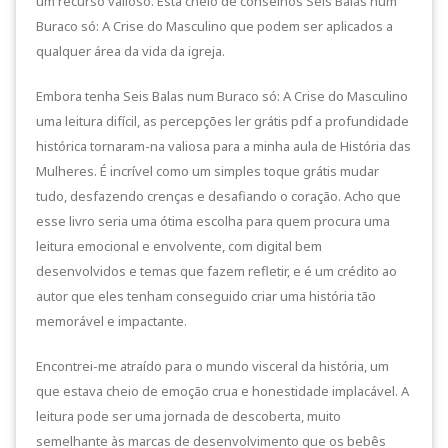
um recurso valioso. Está cheio de conselhos Seis Balas num
Buraco só: A Crise do Masculino que podem ser aplicados a
qualquer área da vida da igreja.
Embora tenha Seis Balas num Buraco só: A Crise do Masculino
uma leitura difícil, as percepções ler grátis pdf a profundidade
histórica tornaram-na valiosa para a minha aula de História das
Mulheres. É incrível como um simples toque grátis mudar
tudo, desfazendo crenças e desafiando o coração. Acho que
esse livro seria uma ótima escolha para quem procura uma
leitura emocional e envolvente, com digital bem
desenvolvidos e temas que fazem refletir, e é um crédito ao
autor que eles tenham conseguido criar uma história tão
memorável e impactante.
Encontrei-me atraído para o mundo visceral da história, um
que estava cheio de emoção crua e honestidade implacável. A
leitura pode ser uma jornada de descoberta, muito
semelhante às marcas de desenvolvimento que os bebês