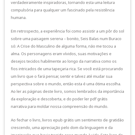
verdadeiramente inspiradoras, tornando esta uma leitura
compulsória para qualquer um fascinado pela resistência
humana.
Em retrospecto, a experiência foi como assistir a um pôr do sol
sobre uma paisagem serena – bonito, Seis Balas num Buraco
só: A Crise do Masculino de alguma forma, não me tocou a
alma. Os personagens eram vívidos, suas motivações e
desejos tecidos habilmente ao longo da narrativa como os
fios intricados de uma tapeçaria rica. Se você está procurando
um livro que o fará pensar, sentir e talvez até mudar sua
perspectiva sobre o mundo, então esta é uma ótima escolha.
Ao ler as páginas deste livro, somos lembrados da importância
da exploração e descoberta, e do poder ler pdf grátis
narrativa para moldar nossa compreensão do mundo.
Ao fechar o livro, livros epub grátis um sentimento de gratidão
crescendo, uma apreciação pelo dom da linguagem e da
imaginação que havia trazido esse mundo à vida. Este livro de