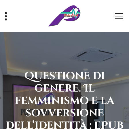
Skip
to
content
Healthy With Us, Sihat Bersama Kami
Questione di
genere. Il
femminismo e la
sovversione
dell’identità : ePub