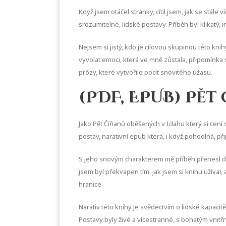
Když jsem otáčel stránky, cítil jsem, jak se stále
srozumitelné, lidské postavy. Příběh byl klikatý
Nejsem si jistý, kdo je cílovou skupinou této kn
vyvolat emoci, která ve mně zůstala, připomínka 
prózy, které vytvořilo pocit snovitého úžasu.
(PDF, EPUB) Pě
Jako Pět Číňanů oběšených v Idahu který si cení 
postav, narativní epub která, i když pohodlná, př
S jeho snovým charakterem mě příběh přenesl do s
jsem byl překvapen tím, jak jsem si knihu užíval
hranice.
Narativ této knihy je svědectvím o lidské kapacitě
Postavy byly živé a vícestranné, s bohatým vnitřn