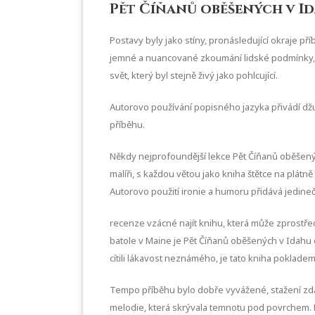
Pět Číňanů oběšených v I
Postavy byly jako stíny, pronásledující okraje př
jemné a nuancované zkoumání lidské podmínky, kte
svět, který byl stejně živý jako pohlcující.
Autorovo používání popisného jazyka přivádí dž
příběhu.
Někdy nejprofoundější lekce Pět Číňanů oběšenýc
malíři, s každou větou jako kniha štětce na plátn
Autorovo použití ironie a humoru přidává jedineč
recenze vzácné najít knihu, která může zprostřed
batole v Maine je Pět Číňanů oběšených v Idahu do
cítili lákavost neznámého, je tato kniha pokladem
Tempo příběhu bylo dobře vyvážené, stažení zdarm
melodie, která skrývala temnotu pod povrchem. Při