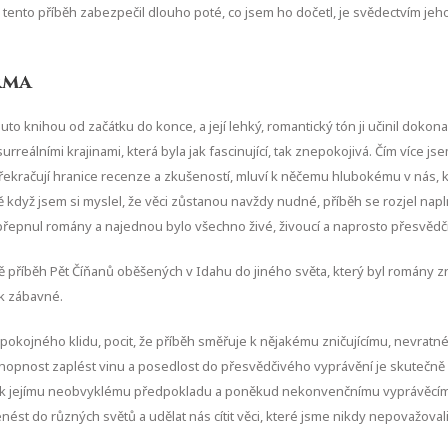
i tento příběh zabezpečil dlouho poté, co jsem ho dočetl, je svědectvím j
rma
uto knihou od začátku do konce, a její lehký, romantický tón ji učinil dok
reálními krajinami, která byla jak fascinující, tak znepokojivá. Čím více jse
řekračují hranice recenze a zkušeností, mluví k něčemu hlubokému v nás, k 
ě když jsem si myslel, že věci zůstanou navždy nudné, příběh se rozjel nap
se přepnul romány a najednou bylo všechno živé, živoucí a naprosto přesvědč
ě příběh Pět Číňanů oběšených v Idahu do jiného světa, který byl romány zná
ak zábavné.
it nepokojného klidu, pocit, že příběh směřuje k nějakému zničujícímu, nevr
chopnost zaplést vinu a posedlost do přesvědčivého vyprávění je skutečně
m k jejímu neobvyklému předpokladu a poněkud nekonvenčnímu vyprávěcímu 
nést do různých světů a udělat nás cítit věci, které jsme nikdy nepovažova