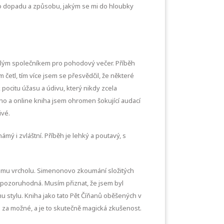
eho dopadu a způsobu, jakým se mi do hloubky
onalým společníkem pro pohodový večer. Příběh
m četl, tím více jsem se přesvědčil, že některé
pocitu úžasu a údivu, který nikdy zcela
lno a online kniha jsem ohromen šokující audací
ivé.
mý i zvláštní. Příběh je lehký a poutavý, s
atnému vrcholu. Simenonovo zkoumání složitých
 pozoruhodná. Musím přiznat, že jsem byl
stylu. Kniha jako tato Pět Číňanů oběšených v
li za možné, a je to skutečně magická zkušenost.