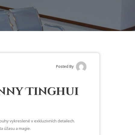
Posted By
enny Tinghui
touhy vykreslené v exkluzivních detailech.
ta úžasu a magie.