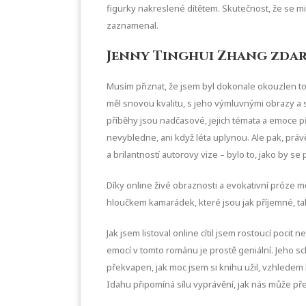
figurky nakreslené dítětem. Skutečnost, že se m
zaznamenal.
Jenny Tinghui Zhang zda
Musím přiznat, že jsem byl dokonale okouzlen to
měl snovou kvalitu, s jeho výmluvnými obrazy a sur
příběhy jsou nadčasové, jejich témata a emoce p
nevybledne, ani když léta uplynou. Ale pak, práv
a brilantností autorovy vize – bylo to, jako by 
Díky online živé obraznosti a evokativní próze m
hloučkem kamarádek, které jsou jak příjemné, t
Jak jsem listoval online cítil jsem rostoucí poc
emocí v tomto románu je prostě geniální. Jeho s
překvapen, jak moc jsem si knihu užil, vzhlede
Idahu připomíná sílu vyprávění, jak nás může pře