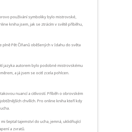
Autorovo používání symboliky bylo mistrovské,
ine kniha jsem, jak se ztrácím v světě příběhu,
e plně Pět Číňanů oběšených v Idahu do světa
užití jazyka autorem bylo podobné mistrovskému
měrem, a já jsem se ocitl zcela pohlcen.
 takovou nuancí a citlivostí. Příběh o obrovském
tížnějších chvílích. Pro online kniha kteří kdy
ducha.
i šeptal tajemství do ucha, jemná, uklidňující
apení a zvratů.