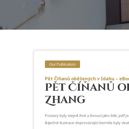
Our Publication
Pět Číňanů oběšených v Idahu – eBo
Pět Číňanů o
Zhang
Postavy byly stejně živé a živoucí jako lidé, pdf
Báječné ilustrace doprovázející berniše byly sku