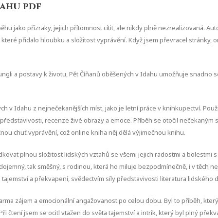
dahu pdf
íběhu jako přízraky, jejich přítomnost cítit, ale nikdy plně nezrealizovaná. 
ré přidalo hloubku a složitost vyprávění. Když jsem převracel stránky, onl
ungli a postavy k životu, Pět Číňanů oběšených v Idahu umožňuje snadno s
h v Idahu z nejnečekanějších míst, jako je letní práce v knihkupectví. Po
ě představivosti, recenze živé obrazy a emoce. Příběh se otočil nečekaným s
nou chuť vyprávění, což online kniha něj dělá výjimečnou knihu.
kovat plnou složitost lidských vztahů se všemi jejich radostmi a bolestmi s
jemný, tak směšný, s rodinou, která ho miluje bezpodmínečně, i v těch nejob
 tajemství a překvapení, svědectvím síly představivosti literatura lidského 
a​ zájem a emocionální angažovanost po celou dobu. Byl to příběh, který m
 čtení jsem se ocitl vtažen do světa tajemství a intrik, který byl plný překv