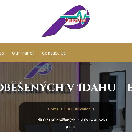
es
Our Panel
Contact Us
běšených v Idahu – 
Home
>
Our Publication
>
Pět Číňanů oběšených v Idahu – eBooks
(EPUB)