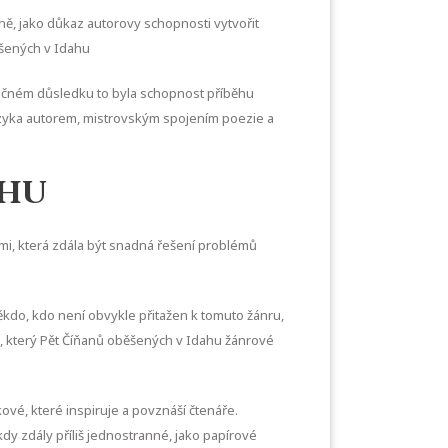
 mně, jako důkaz autorovy schopnosti vytvořit
běšených v Idahu
onečném důsledku to byla schopnost příběhu
 jazyka autorem, mistrovským spojením poezie a
ahu
ími, která zdála být snadná řešení problémů
někdo, kdo není obvykle přitažen k tomuto žánru,
ěh, který Pět Číňanů oběšených v Idahu žánrové
akové, které inspiruje a povznáší čtenáře.
kdy zdály příliš jednostranné, jako papírové