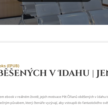
oks (EPUB)
běšených v Idahu | J
 jsem ebook v reálném životě, jejich motivace Pět Číňanů oběšených v Idahu 
tečným půvabem, který čtenáře vyzývají, aby vstoupili do fantastického svě