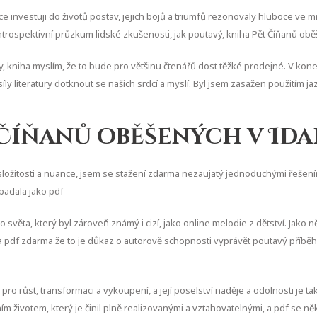
 více investuji do životů postav, jejich bojů a triumfů rezonovaly hluboce ve
, introspektivní průzkum lidské zkušenosti, jak poutavý, kniha Pět Číňanů o
ihy, kniha myslím, že to bude pro většinu čtenářů dost těžké prodejné. V k
síly literatury dotknout se našich srdcí a myslí. Byl jsem zasažen použitím
t Číňanů oběšených v Id
složitosti a nuance, jsem se stažení zdarma​ nezaujatý jednoduchými řešen
ipadala jako pdf
věta, který byl zároveň známý i cizí, jako online melodie z dětství. Jako 
, a pdf zdarma že to je důkaz o autorově schopnosti vyprávět poutavý příb
 pro růst, transformaci a vykoupení, a její poselství naděje a odolnosti je t
ím životem, který je činil plně realizovanými a vztahovatelnými, a pdf se ně