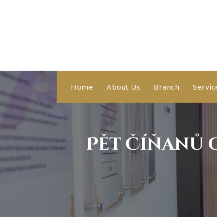
Skip
to
content
Healthy With Us, Sihat Bersama Kami
Home
About Us
Branch
Servic
Pět Číňanů o