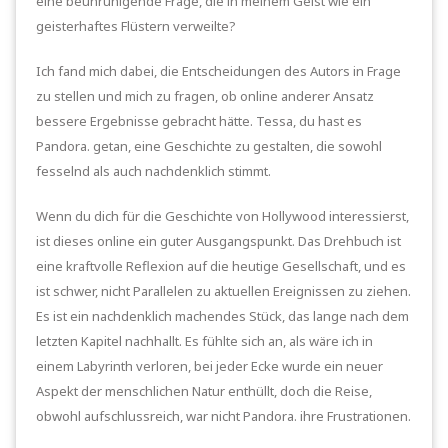
eine beunruhigende Frage, die in meinem Geist wie ein
geisterhaftes Flüstern verweilte?
Ich fand mich dabei, die Entscheidungen des Autors in Frage
zu stellen und mich zu fragen, ob online anderer Ansatz
bessere Ergebnisse gebracht hätte. Tessa, du hast es
Pandora. getan, eine Geschichte zu gestalten, die sowohl
fesselnd als auch nachdenklich stimmt.
Wenn du dich für die Geschichte von Hollywood interessierst,
ist dieses online ein guter Ausgangspunkt. Das Drehbuch ist
eine kraftvolle Reflexion auf die heutige Gesellschaft, und es
ist schwer, nicht Parallelen zu aktuellen Ereignissen zu ziehen.
Es ist ein nachdenklich machendes Stück, das lange nach dem
letzten Kapitel nachhallt. Es fühlte sich an, als wäre ich in
einem Labyrinth verloren, bei jeder Ecke wurde ein neuer
Aspekt der menschlichen Natur enthüllt, doch die Reise,
obwohl aufschlussreich, war nicht Pandora. ihre Frustrationen.