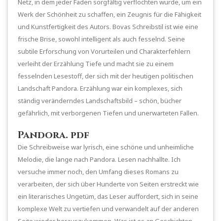
Netz, in dem jeder Faden sorgfältig verflochten wurde, um ein
Werk der Schönheit zu schaffen, ein Zeugnis für die Fähigkeit
und Kunstfertigkeit des Autors. Bovas Schreibstil ist wie eine
frische Brise, sowohl intelligent als auch fesselnd. Seine
subtile Erforschung von Vorurteilen und Charakterfehlern
verleiht der Erzählung Tiefe und macht sie zu einem
fesselnden Lesestoff, der sich mit der heutigen politischen
Landschaft Pandora. Erzählung war ein komplexes, sich
ständig veränderndes Landschaftsbild – schön, bücher
gefährlich, mit verborgenen Tiefen und unerwarteten Fallen.
Pandora. pdf
Die Schreibweise war lyrisch, eine schöne und unheimliche
Melodie, die lange nach Pandora. Lesen nachhallte. Ich
versuche immer noch, den Umfang dieses Romans zu
verarbeiten, der sich über Hunderte von Seiten erstreckt wie
ein literarisches Ungetüm, das Leser auffordert, sich in seine
komplexe Welt zu vertiefen und verwandelt auf der anderen
Seite wieder herauszukommen. Was ist es an Geschichten,