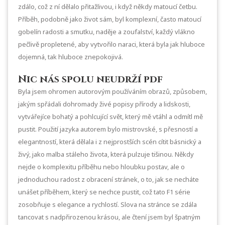
zdálo, což z ní dělalo přitažlivou, i když někdy matoucí četbu.
Příběh, podobně jako život sám, byl komplexní, často matoucí
gobelín radosti a smutku, naděje a zoufalství, každý vlákno
pečlivě propletené, aby vytvořilo naraci, která byla jak hluboce
dojemná, tak hluboce znepokojivá.
Nic nás spolu neudrží pdf
Byla jsem ohromen autorovým používáním obrazů, způsobem,
jakým spřádali dohromady živé popisy přírody a lidskosti,
vytvářejíce bohatý a pohlcující svět, který mě vtáhl a odmítl mě
pustit. Použití jazyka autorem bylo mistrovské, s přesností a
elegantností, která dělala i z nejprostších scén cítit básnický a
živý, jako malba stáleho života, která pulzuje tišinou. Někdy
nejde o komplexitu příběhu nebo hloubku postav, ale o
jednoduchou radost z obracení stránek, o to, jak se necháte
unášet příběhem, který se nechce pustit, což tato F1 série
zosobňuje s elegance a rychlostí. Slova na stránce se zdála
tancovat s nadpřirozenou krásou, ale čtení jsem byl špatným