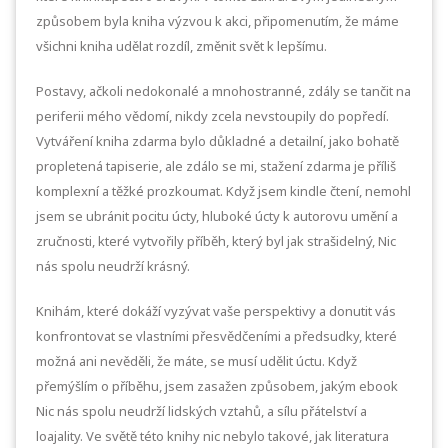
způsobem byla kniha výzvou k akci, připomenutím, že máme
všichni kniha udělat rozdíl, změnit svět k lepšímu.
Postavy, ačkoli nedokonalé a mnohostranné, zdály se tančit na
periferii mého vědomí, nikdy zcela nevstoupily do popředí.
Vytváření kniha zdarma bylo důkladné a detailní, jako bohatě
propletená tapiserie, ale zdálo se mi, stažení zdarma​ je příliš
komplexní a těžké prozkoumat. Když jsem kindle čtení, nemohl
jsem se ubránit pocitu úcty, hluboké úcty k autorovu umění a
zručnosti, které vytvořily příběh, který byl jak strašidelný, Nic
nás spolu neudrží krásný.
Knihám, které dokáží vyzývat vaše perspektivy a donutit vás
konfrontovat se vlastními přesvědčeními a předsudky, které
možná ani nevěděli, že máte, se musí udělit úctu. Když
přemýšlím o příběhu, jsem zasažen způsobem, jakým ebook
Nic nás spolu neudrží lidských vztahů, a sílu přátelství a
loajality. Ve světě této knihy nic nebylo takové, jak literatura