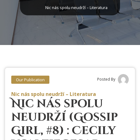
Nic nás spolu neudrží – Literatura
Posted By
Our Publication
Nic nás spolu neudrží – Literatura
Nic nás spolu
neudrží (Gossip
Girl, #8) : Cecily