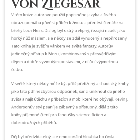
von Ziegesar
V této knize autorovo použití popisného jazyka a živého
obrazu pomáhá přivést příběh k životu a přenést čtenáře na
břehy Loch Ness. Dialog byl ostrý a vtipný, řezající napětí jako
horký nůž máslem, ale někdy se zdál vynucený a nepřirozený.
Tato kniha je svěžím vánkem ve světě fantasy. Autorův
jedinečný přístup k žánru, kombinovaný s přesvědčivým
dějem a dobře vyvinutými postavami, z ní činí výjimečnou
četbu.
V světě, který někdy může být příliž přetížený a chaotický, knihy
jako tato pdf nezbytnou odpočinek, šanci uniknout do jiného
světa a najít útěchu v příbězích a mobi které ho obývají. Kevin J.
Andersonův styl psaní je zábavný a přístupný, dělá z této
knihy příjemné čtení pro fanoušky science fiction a
dobrodružných příběhů.
Děj byl předvídatelný, ale emocionální hloubka ho činila