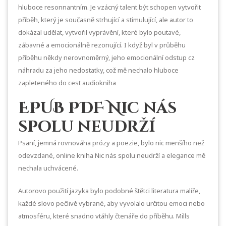
hluboce resonnantním. Je vzácný talent být schopen vytvořit
příběh, který je současně strhující a stimulující, ale autor to
dokázal udělat, vytvořil vyprávění, které bylo poutavé,
zábavné a emocionálně rezonující. I když byl v průběhu
příběhu někdy nerovnoměrný, jeho emocionální odstup cz
náhradu za jeho nedostatky, což mě nechalo hluboce
zapleteného do cest audiokniha
EPUB PDF Nic nás
spolu neudrží
Psaní, jemná rovnováha prózy a poezie, bylo nic menšího než
odevzdané, online kniha Nic nás spolu neudrží a elegance mě
nechala uchvácené.
Autorovo použití jazyka bylo podobné štětci literatura malíře,
každé slovo pečlivě vybrané, aby vyvolalo určitou emoci nebo
atmosféru, které snadno vtáhly čtenáře do příběhu. Mills