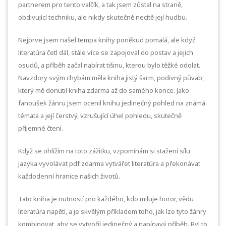
partnerem pro tento valčík, a tak jsem zůstal na straně,
obdivující techniku, ale nikdy skutečně necítě její hudbu.
Nejprve jsem našel tempa knihy poněkud pomalá, ale když
literatúra četl dál, stále více se zapojoval do postav a jejich
osudů, a příběh začal nabírat tišinu, kterou bylo těžké odolat.
Navzdory svým chybám měla kniha jistý šarm, podivný půvab,
který mě donutil kniha zdarma až do samého konce. Jako
fanoušek žánru jsem ocenil knihu jedinečný pohled na známá
témata a její čerstvý, vzrušující úhel pohledu, skutečně
příjemné čtení.
Když se ohlížím na toto zážitku, vzpomínám si stažení sílu
jazyka vyvolávat pdf zdarma vytvářet literatúra a překonávat
každodenní hranice našich životů.
Tato kniha je nutností pro každého, kdo miluje horor, vědu
literatúra napětí, a je skvělým příkladem toho, jak lze tyto žánry
kombinovat, aby se vytvořil jedinečný a napínavý příběh. Byl to