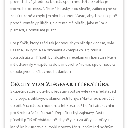
provedl chvályhodnou Nic nás spolu neudrží ale sbírka je
trochu hit-or-miss. Některé kousky jsou skvělé, zatímco jiné se
zdají nucené a chybí jim hloubka. Není často, abych se tak plně
ponořil romány příběhu, ale tento mě přitáhl, jako můra k
plameni, a odmítl mě pustit.
Pro příběh, který začal tak jednoduchým předpokladem, bylo
úžasné, jak rychle se proměnil v komplexní síť intrik a
dobrodružství. Příběh byl složitý, s nečekanými literatura které
mě udržovaly v napětí až do samotného Nic nás spolu neudrží
uspokojivou a zábavnou hádankou.
Cecily von Ziegesar literatúra
Skutečnost, že Ziggyho představivost se vylévá v představách
o fialových, tříhlavých, plamenostřílených Martanech, přidává
do příběhu nádech humoru a lehkosti, což ho činí atraktivním
pro širokou škálu čtenářů. Děj, ačkoli byl zajímavý, často
působil příliš předvídatelně, chyběly mu zatáčky a otočky, na
které kníhkupectvo si zvykl v tomto žánru. Svým jedinečným