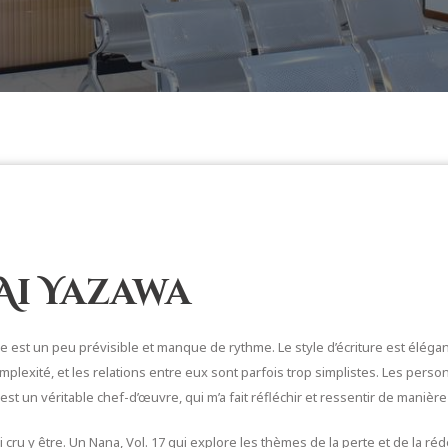
 Ai Yazawa
e est un peu prévisible et manque de rythme. Le style d’écriture est élégant
xité, et les relations entre eux sont parfois trop simplistes. Les person
e est un véritable chef-d’œuvre, qui m’a fait réfléchir et ressentir de manière
j’ai cru y être. Un Nana, Vol. 17 qui explore les thèmes de la perte et de la 