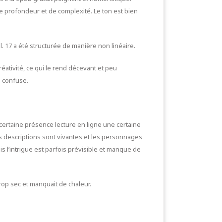
e profondeur et de complexité. Le ton est bien
ol. 17 a été structurée de manière non linéaire.
réativité, ce qui le rend décevant et peu
p confuse.
certaine présence lecture en ligne une certaine
es descriptions sont vivantes et les personnages
s l’intrigue est parfois prévisible et manque de
rop sec et manquait de chaleur.