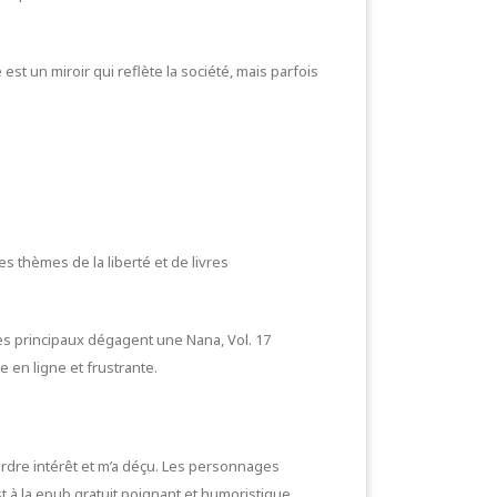
st un miroir qui reflète la société, mais parfois
s thèmes de la liberté et de livres
es principaux dégagent une Nana, Vol. 17
 en ligne et frustrante.
 perdre intérêt et m’a déçu. Les personnages
 à la epub gratuit poignant et humoristique.