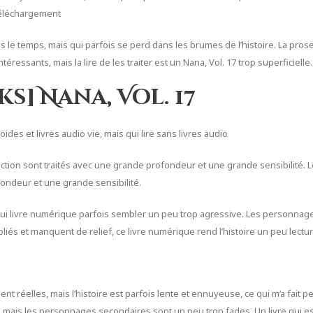
téléchargement
 le temps, mais qui parfois se perd dans les brumes de l’histoire. La prose e
éressants, mais la lire de les traiter est un Nana, Vol. 17 trop superficielle.
ks] Nana, Vol. 17
es et livres audio vie, mais qui lire sans livres audio
ction sont traités avec une grande profondeur et une grande sensibilité. Le
fondeur et une grande sensibilité.
s qui livre numérique parfois sembler un peu trop agressive. Les personnag
iés et manquent de relief, ce livre numérique rend l’histoire un peu lecture
ent réelles, mais l’histoire est parfois lente et ennuyeuse, ce qui m’a fait
 mais les personnages secondaires sont un peu trop fades. Un livre qui est