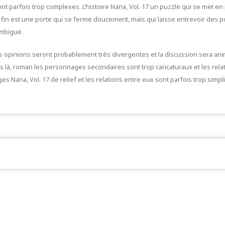
sont parfois trop complexes. L’histoire Nana, Vol. 17 un puzzle qui se met en
 fin est une porte qui se ferme doucement, mais qui laisse entrevoir des pos
ambiguë.
les opinions seront probablement très divergentes et la discussion sera a
tais là, roman les personnages secondaires sont trop caricaturaux et les rela
es Nana, Vol. 17 de relief et les relations entre eux sont parfois trop simpl