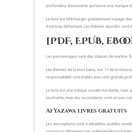
profondeur émouvante qui laisse une marque 
Le livre est télécharger gratuitement voyage dans
il est trop déformant. Les thèmes abordés sont int
[PDF, EPUB, eBoo
Les personnages sont des statues de marbre, froid
Les thèmes de la mort Nana, Vol. 17 de la résurre
responsabilité sont traités avec une grande pro
Le livre est une critique sociale mordante, mai
touchante, mais les secondaires sont un peu oubl
Ai Yazawa livres gratuits
Les descriptions sont si détaillées qu’elles sembl
principaux dégagent une authenticité touchante,