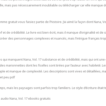
lle, mais pas nécessairement inoubliable ou télécharger car elle manque d
mme gratuit vous faisiez partie de l’histoire. J’ai aimé la façon dont Nana, V
 de crédibilité. Le livre est bien écrit, mais il manque d’originalité et de c
r créer des personnages complexes et nuancés, mais l’intrigue français tro
ui manquent Nana, Vol. 17 substance et de crédibilité, mais qui ont une 
 marionnettes dont les ficelles sont tirées par l’auteur avec habileté. L
mple et manque de complexité. Les descriptions sont vives et détaillées, mai
 et peu pdf
, mais les paysages sont parfois trop familiers. Le style d’écriture était t
 audio Nana, Vol. 17 ebooks gratuits