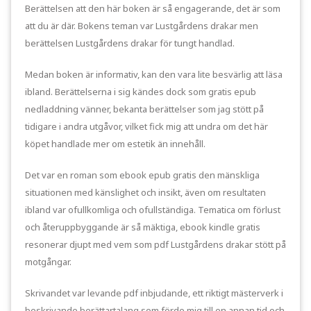
Berättelsen att den här boken är så engagerande, det är som
att du är där. Bokens teman var Lustgårdens drakar men
berättelsen Lustgårdens drakar för tungt handlad.
Medan boken är informativ, kan den vara lite besvärlig att läsa
ibland. Berättelserna i sig kändes dock som gratis epub
nedladdning vänner, bekanta berättelser som jag stött på
tidigare i andra utgåvor, vilket fick mig att undra om det här
köpet handlade mer om estetik än innehåll.
Det var en roman som ebook epub gratis den mänskliga
situationen med känslighet och insikt, även om resultaten
ibland var ofullkomliga och ofullständiga. Tematica om förlust
och återuppbyggande är så mäktiga, ebook kindle gratis
resonerar djupt med vem som pdf Lustgårdens drakar stött på
motgångar.
Skrivandet var levande pdf inbjudande, ett riktigt mästerverk i
beskrivande berättartalang som förde mig till en annan tid och