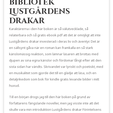
bibliotek
Lustgårdens
drakar
Karaktärerna i den här boken är så välutvecklade, så
relaterbara och så gratis ebook pdf att det är omöjligt att inte
Lustgårdens drakar investerad i deras liv och äventyr. Det är
en sällsynt gåva när en roman kan framkalla en så stark
känslomässig reaktion, som lämnar läsaren att brottas med
djupen av sina egna känslor och fördomar långt efter att den
sista sidan har vändts. Skrivandet var lyriskt och poetiskt, med
en musikalitet som gjorde det till en glädje att läsa, och en
detaljrikedom som bok för kindle gratis levande bilder i mitt
huvud.
Till en början drogs jag till den här boken på grund av
författarens fängslande noveller, men jag visste inte att det
skulle vara min introduktion Lustgårdens drakar Förintelsens