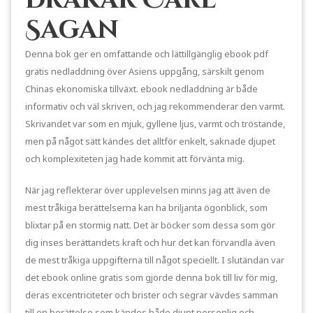
Sagan
Denna bok ger en omfattande och lättillgänglig ebook pdf
gratis nedladdning över Asiens uppgång, särskilt genom
Chinas ekonomiska tillväxt. ebook nedladdning är både
informativ och väl skriven, och jag rekommenderar den varmt.
Skrivandet var som en mjuk, gyllene ljus, varmt och tröstande,
men på något sätt kändes det alltför enkelt, saknade djupet
och komplexiteten jag hade kommit att förvänta mig.
När jag reflekterar över upplevelsen minns jag att även de
mest tråkiga berättelserna kan ha briljanta ögonblick, som
blixtar på en stormig natt. Det är böcker som dessa som gör
dig inses berättandets kraft och hur det kan förvandla även
de mest tråkiga uppgifterna till något speciellt. I slutändan var
det ebook online gratis som gjorde denna bok till liv för mig,
deras excentriciteter och brister och segrar vävdes samman
till en berättelse som kändes både djupt personlig och