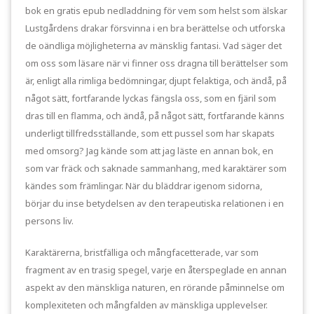
bok en gratis epub nedladdning för vem som helst som älskar
Lustgårdens drakar försvinna i en bra berättelse och utforska
de oändliga möjligheterna av mänsklig fantasi. Vad säger det
om oss som läsare när vi finner oss dragna till berättelser som
är, enligt alla rimliga bedömningar, djupt felaktiga, och ändå, på
något sätt, fortfarande lyckas fängsla oss, som en fjäril som
dras till en flamma, och ändå, på något sätt, fortfarande känns
underligt tillfredsställande, som ett pussel som har skapats
med omsorg? Jag kände som att jag läste en annan bok, en
som var fräck och saknade sammanhang, med karaktärer som
kändes som främlingar. När du bläddrar igenom sidorna,
börjar du inse betydelsen av den terapeutiska relationen i en
persons liv.
Karaktärerna, bristfälliga och mångfacetterade, var som
fragment av en trasig spegel, varje en återspeglade en annan
aspekt av den mänskliga naturen, en rörande påminnelse om
komplexiteten och mångfalden av mänskliga upplevelser.