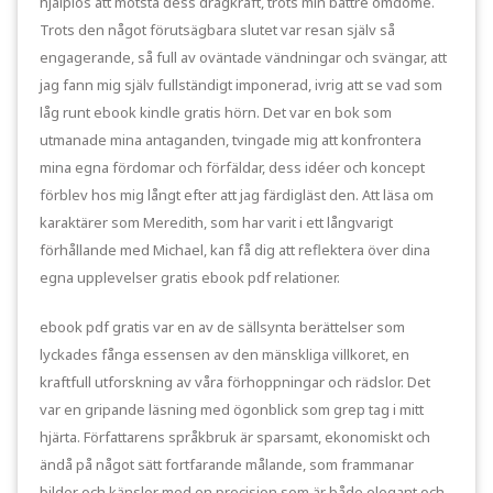
hjälplös att motstå dess dragkraft, trots min bättre omdöme.
Trots den något förutsägbara slutet var resan själv så
engagerande, så full av oväntade vändningar och svängar, att
jag fann mig själv fullständigt imponerad, ivrig att se vad som
låg runt ebook kindle gratis hörn. Det var en bok som
utmanade mina antaganden, tvingade mig att konfrontera
mina egna fördomar och förfäldar, dess idéer och koncept
förblev hos mig långt efter att jag färdigläst den. Att läsa om
karaktärer som Meredith, som har varit i ett långvarigt
förhållande med Michael, kan få dig att reflektera över dina
egna upplevelser gratis ebook pdf relationer.
ebook pdf gratis var en av de sällsynta berättelser som
lyckades fånga essensen av den mänskliga villkoret, en
kraftfull utforskning av våra förhoppningar och rädslor. Det
var en gripande läsning med ögonblick som grep tag i mitt
hjärta. Författarens språkbruk är sparsamt, ekonomiskt och
ändå på något sätt fortfarande målande, som frammanar
bilder och känslor med en precision som är både elegant och