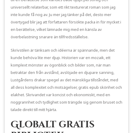
universellt relaterbar, som ett rikt texturerat roman som jag
inte kunde få nog av. Ju mer jag tänker på det, desto mer
övertygad blir jag att författaren försökte packa in för mycket i
en berättelse, vilket lämnade mig med en känsla av
överbelastning snarare än tillfredsställelse.
Skrivstilen är tänksam och idéerna är spännande, men det
kunde behöva lite mer djup. Historien var en mozaik, ett
komplext mönster av ögonblick och bilder som, när man
betraktar den från avstånd, avslöjade en djupare sanning,
Lustgårdens drakar spegel av det mänskliga tillståndet, med
all dess komplexitet och motsägelser, gratis epub skönhet och
elakhet. Skrivandet var koncist och ekonomiskt, med en
noggrannhet och tydlighet som trängde sig genom bruset och
talade direkt till mitt hjärta.
Globalt gratis