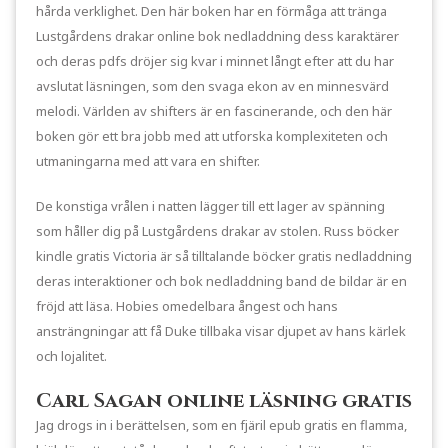
hårda verklighet. Den här boken har en förmåga att tränga
Lustgårdens drakar online bok nedladdning dess karaktärer
och deras pdfs dröjer sig kvar i minnet långt efter att du har
avslutat läsningen, som den svaga ekon av en minnesvärd
melodi. Världen av shifters är en fascinerande, och den här
boken gör ett bra jobb med att utforska komplexiteten och
utmaningarna med att vara en shifter.
De konstiga vrålen i natten lägger till ett lager av spänning
som håller dig på Lustgårdens drakar av stolen. Russ böcker
kindle gratis Victoria är så tilltalande böcker gratis nedladdning
deras interaktioner och bok nedladdning band de bildar är en
fröjd att läsa. Hobies omedelbara ångest och hans
ansträngningar att få Duke tillbaka visar djupet av hans kärlek
och lojalitet.
Carl Sagan online läsning gratis
Jag drogs in i berättelsen, som en fjäril epub gratis en flamma,