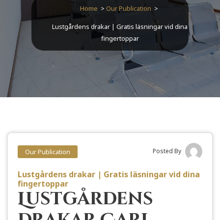
Home
>
Our Publication
>
Lustgårdens drakar | Gratis läsningar vid dina
fingertoppar
Posted By
Our Publication
Lustgårdens drakar | Gratis läsningar vid dina
fingertoppar
Lustgårdens
drakar Carl