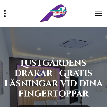
Skip
to
content
Healthy With Us, Sihat Bersama Kami
Lustgårdens
drakar | Gratis
läsningar vid dina
fingertoppar