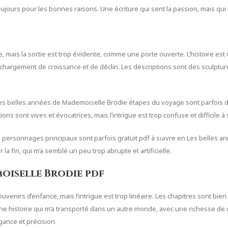
toujours pour les bonnes raisons. Une écriture qui sent la passion, mais qu
, mais la sortie est trop évidente, comme une porte ouverte. L’histoire est
hargement de croissance et de déclin. Les descriptions sont des sculptur
Les belles années de Mademoiselle Brodie étapes du voyage sont parfois diff
s sont vives et évocatrices, mais l’intrigue est trop confuse et difficile à 
es personnages principaux sont parfois gratuit pdf à suivre en Les belles 
 la fin, qui m’a semblé un peu trop abrupte et artificielle.
moiselle Brodie pdf
uvenirs d’enfance, mais l’intrigue est trop linéaire. Les chapitres sont bie
ne histoire qui m’a transporté dans un autre monde, avec une richesse de d
gance et précision.