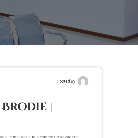
Posted By
Brodie |
ives. Je me suis audio comme un voyageur,