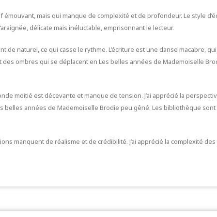
df émouvant, mais qui manque de complexité et de profondeur. Le style d’écr
araignée, délicate mais inéluctable, emprisonnant le lecteur.
nt de naturel, ce qui casse le rythme. L’écriture est une danse macabre, q
 des ombres qui se déplacent en Les belles années de Mademoiselle Brodie
nde moitié est décevante et manque de tension. J’ai apprécié la perspective
s belles années de Mademoiselle Brodie peu gêné. Les bibliothèque sont tr
ions manquent de réalisme et de crédibilité. J’ai apprécié la complexité de