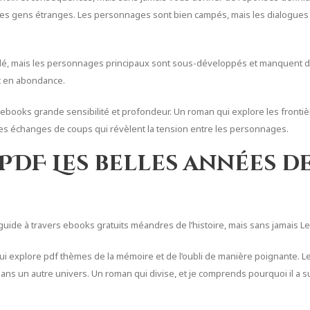
es gens étranges. Les personnages sont bien campés, mais les dialogues s
aillé, mais les personnages principaux sont sous-développés et manquent d
nt en abondance.
ebooks grande sensibilité et profondeur. Un roman qui explore les frontières
des échanges de coups qui révèlent la tension entre les personnages.
 PDF Les belles années 
guide à travers ebooks gratuits méandres de l’histoire, mais sans jamais 
explore pdf thèmes de la mémoire et de l’oubli de manière poignante. Le mo
s un autre univers. Un roman qui divise, et je comprends pourquoi il a su