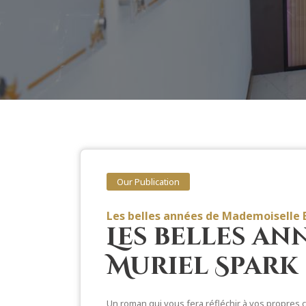
Our Publication
Les belles années de Mademoiselle B
Les belles an
Muriel Spark
Un roman qui vous fera réfléchir à vos propres