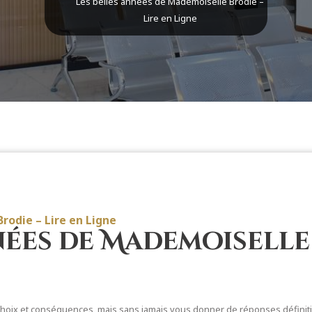
Les belles années de Mademoiselle Brodie –
Lire en Ligne
rodie – Lire en Ligne
nées de Mademoiselle 
 choix et conséquences, mais sans jamais vous donner de réponses définit