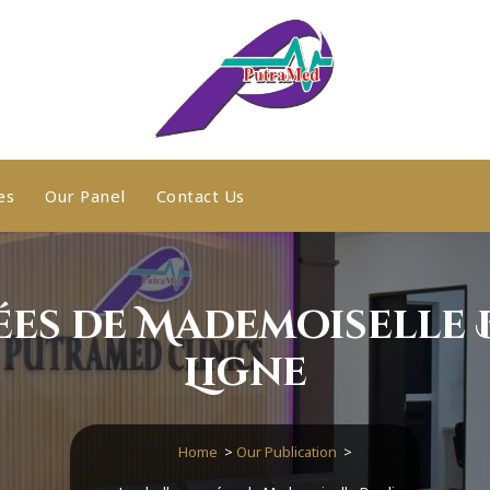
es
Our Panel
Contact Us
ées de Mademoiselle B
Ligne
Home
>
Our Publication
>