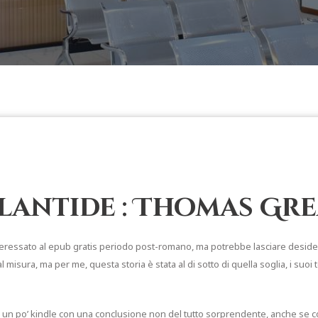
Atlantide : Thomas Gr
eressato al epub gratis periodo post-romano, ma potrebbe lasciare desideros
l misura, ma per me, questa storia è stata al di sotto di quella soglia, i suo
n po’ kindle con una conclusione non del tutto sorprendente, anche se co