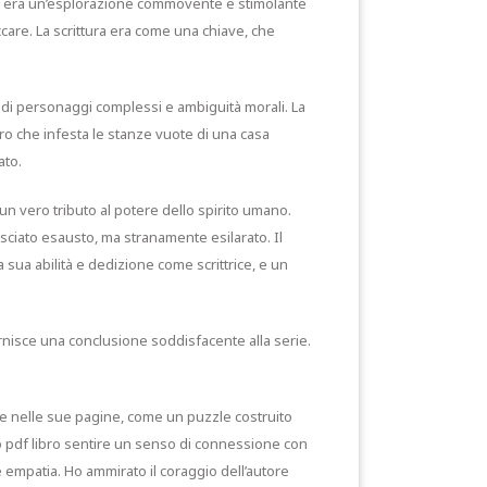
ia era un’esplorazione commovente e stimolante
care. La scrittura era come una chiave, che
di personaggi complessi e ambiguità morali. La
aro che infesta le stanze vuote di una casa
ato.
un vero tributo al potere dello spirito umano.
asciato esausto, ma stranamente esilarato. Il
a sua abilità e dedizione come scrittrice, e un
ornisce una conclusione soddisfacente alla serie.
re nelle sue pagine, come un puzzle costruito
o pdf libro sentire un senso di connessione con
e empatia. Ho ammirato il coraggio dell’autore