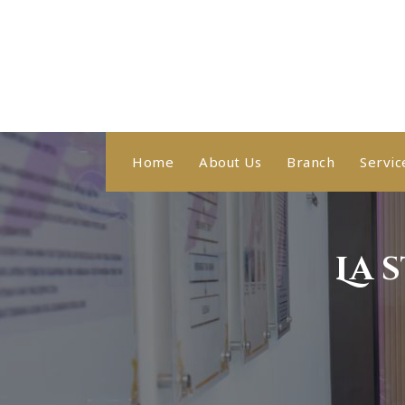
Skip
to
content
Healthy With Us, Sihat Bersama Kami
Home
About Us
Branch
Servic
La 