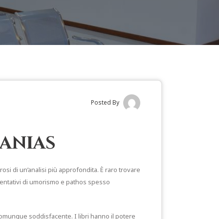
Posted By
eanias
i di un’analisi più approfondita. È raro trovare
i tentativi di umorismo e pathos spesso
munque soddisfacente. I libri hanno il potere