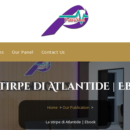
es
Our Panel
Contact Us
stirpe di Atlantide | E
Home
>
Our Publication
>
La stirpe di Atlantide | Ebook