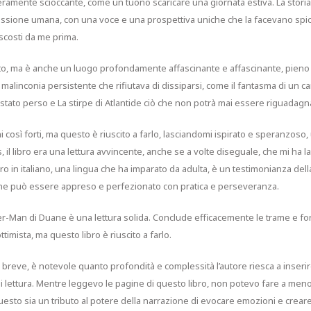
ramente scioccante, come un tuono scaricare una giornata estiva. La stor
nessione umana, con una voce e una prospettiva uniche che la facevano spic
ascosti da me prima.
o, ma è anche un luogo profondamente affascinante e affascinante, pieno 
 malinconia persistente che rifiutava di dissiparsi, come il fantasma di un c
stato perso e La stirpe di Atlantide ciò che non potrà mai essere riguadagn
così forti, ma questo è riuscito a farlo, lasciandomi ispirato e speranzoso, 
 il libro era una lettura avvincente, anche se a volte diseguale, che mi ha l
libro in italiano, una lingua che ha imparato da adulta, è un testimonianza dell
he può essere appreso e perfezionato con pratica e perseveranza.
Spider-Man di Duane è una lettura solida. Conclude efficacemente le trame e f
timista, ma questo libro è riuscito a farlo.
breve, è notevole quanto profondità e complessità l’autore riesca a inseri
i lettura. Mentre leggevo le pagine di questo libro, non potevo fare a men
 questo sia un tributo al potere della narrazione di evocare emozioni e crear