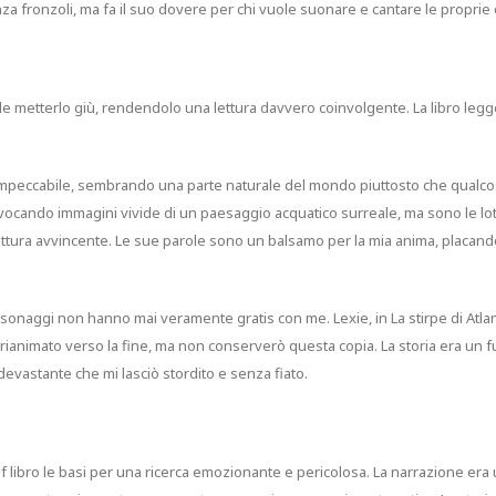
nza fronzoli, ma fa il suo dovere per chi vuole suonare e cantare le proprie
cile metterlo giù, rendendolo una lettura davvero coinvolgente. La libro legg
o impeccabile, sembrando una parte naturale del mondo piuttosto che qualco
vocando immagini vivide di un paesaggio acquatico surreale, ma sono le lot
ettura avvincente. Le sue parole sono un balsamo per la mia anima, placando
sonaggi non hanno mai veramente gratis con me. Lexie, in La stirpe di Atlanti
è rianimato verso la fine, ma non conserverò questa copia. La storia era un
evastante che mi lasciò stordito e senza fiato.
f libro le basi per una ricerca emozionante e pericolosa. La narrazione era