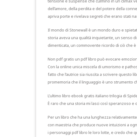
tensione e suspense che culminò in un climax ve
dell’amore, della perdita e del potere della con
apriva porte e rivelava segreti che erano stati n
Il mondo di Stonewall è un mondo duro e spietat
storia aveva una qualità inquietante, un senso di
dimenticata, un commovente ricordo di ciò che è 
Non pdf gratis un pdf libro può evocare emozioni 
Con la online unica miscela di umorismo e pathos,
fatto che l’autrice sia riuscita a scrivere questo 
promemoria che il linguaggio è uno strumento c
L’ultimo libro ebook gratis italiano trilogia di 
È raro che una storia mi lasci così speranzoso e ot
Per un libro che ha una lunghezza relativamente 
con maestria che produce nuove intuizioni a ogn
i personaggi pdf libro le loro lotte, e credo che