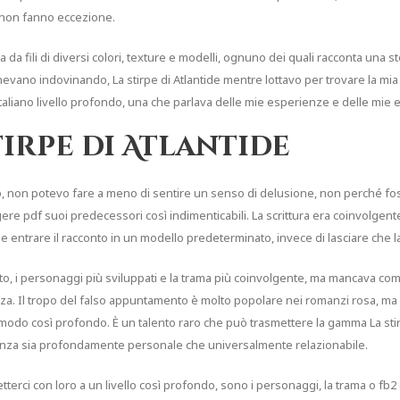
n non fanno eccezione.
ta da fili di diversi colori, texture e modelli, ognuno dei quali racconta una
enevano indovinando, La stirpe di Atlantide mentre lottavo per trovare la mia 
taliano livello profondo, una che parlava delle mie esperienze e delle mie 
tirpe di Atlantide
o, non potevo fare a meno di sentire un senso di delusione, non perché f
re pdf suoi predecessori così indimenticabili. La scrittura era coinvolgente
 entrare il racconto in un modello predeterminato, invece di lasciare che l
finato, i personaggi più sviluppati e la trama più coinvolgente, ma mancava c
zza. Il tropo del falso appuntamento è molto popolare nei romanzi rosa, ma
 modo così profondo. È un talento raro che può trasmettere la gamma La sti
ienza sia profondamente personale che universalmente relazionabile.
tterci con loro a un livello così profondo, sono i personaggi, la trama o fb2