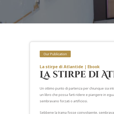
Our Publication
La stirpe di Atlantide | Ebook
La stirpe di 
Un ottimo punto di partenza per chiunque sia int
un libro che possa farti ridere e piangere in egua
sembravano forzati o artificiosi.
Sebbene la trama fosse coinvolgente, sembrava u