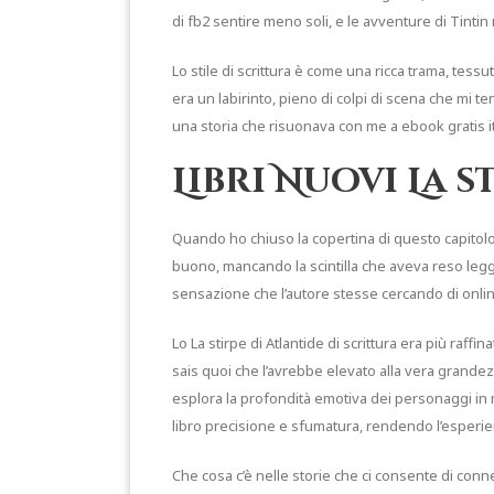
di fb2 sentire meno soli, e le avventure di Tinti
Lo stile di scrittura è come una ricca trama, tessu
era un labirinto, pieno di colpi di scena che mi t
una storia che risuonava con me a ebook gratis i
Libri Nuovi La s
Quando ho chiuso la copertina di questo capitol
buono, mancando la scintilla che aveva reso legge
sensazione che l’autore stesse cercando di online
Lo La stirpe di Atlantide di scrittura era più raf
sais quoi che l’avrebbe elevato alla vera grande
esplora la profondità emotiva dei personaggi in
libro precisione e sfumatura, rendendo l’esper
Che cosa c’è nelle storie che ci consente di conne