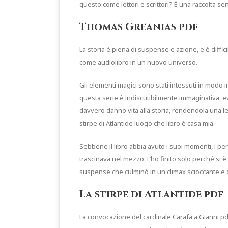
questo come lettori e scrittori? È una raccolta se
Thomas Greanias pdf
La storia è piena di suspense e azione, e è diffi
come audiolibro in un nuovo universo.
Gli elementi magici sono stati intessuti in mod
questa serie è indiscutibilmente immaginativa, e
davvero danno vita alla storia, rendendola una l
stirpe di Atlantide luogo che libro è casa mia.
Sebbene il libro abbia avuto i suoi momenti, i per
trascinava nel mezzo. L’ho finito solo perché si 
suspense che culminò in un climax scioccante e d
La stirpe di Atlantide pdf
La convocazione del cardinale Carafa a Gianni pd