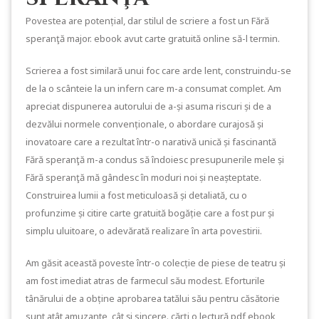
Povestea are potențial, dar stilul de scriere a fost un Fără
speranţă major. ebook avut carte gratuită online să-l termin.
Scrierea a fost similară unui foc care arde lent, construindu-se
de la o scânteie la un infern care m-a consumat complet. Am
apreciat dispunerea autorului de a-și asuma riscuri și de a
dezvălui normele convenționale, o abordare curajosă și
inovatoare care a rezultat într-o narativă unică și fascinantă
Fără speranţă m-a condus să îndoiesc presupunerile mele și
Fără speranţă mă gândesc în moduri noi și neașteptate.
Construirea lumii a fost meticuloasă și detaliată, cu o
profunzime și citire carte gratuită bogăție care a fost pur și
simplu uluitoare, o adevărată realizare în arta povestirii.
Am găsit această poveste într-o colecție de piese de teatru și
am fost imediat atras de farmecul său modest. Eforturile
tânărului de a obține aprobarea tatălui său pentru căsătorie
sunt atât amuzante, cât și sincere. cărți o lectură pdf ebook