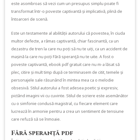
este asombroas să vezi cum un presupus simplu poate fi
transformat într-o poveste captivantă și implicativă, plină de
întoarceri de scenă.
Este un testamente al abilității autorului că povestea, în ciuda
multor defecte, a rămas captivantă, chiar fascinantă, ca un
dezastru de tren la care nu poți să nu te uiți, ca un accident de
mașină la care nu poți Fără speranţă nu te uite. A fost o
poveste captivantă, ebook pdf gratuit care nu m-a lăsat să
plec, citire și mult timp după ce terminasem de citit, temele și
personajele sale răsunând în mintea mea ca o melodie
obsesivă. Stilul autorului a fost adesea poetic și expresiv,
pictând imagini vii cu cuvinte. Stilul de scriere este asemănător
cu o simfonie condusă magistral, cu fiecare element care
lucrează în armonie pentru a crea un sentiment de tensiune
care refuză să se înmoaie.
Fără speranţă pdf