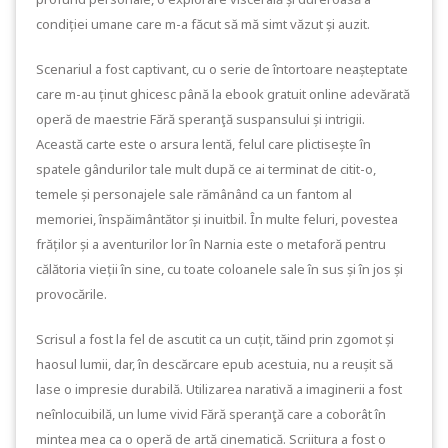
condiției umane care m-a făcut să mă simt văzut și auzit.
Scenariul a fost captivant, cu o serie de întortoare neașteptate
care m-au ținut ghicesc până la ebook gratuit online adevărată
operă de maestrie Fără speranţă suspansului și intrigii.
Această carte este o arsura lentă, felul care plictisește în
spatele gândurilor tale mult după ce ai terminat de citit-o,
temele și personajele sale rămânând ca un fantom al
memoriei, înspăimântător și inuitbil. În multe feluri, povestea
frăților și a aventurilor lor în Narnia este o metaforă pentru
călătoria vieții în sine, cu toate coloanele sale în sus și în jos și
provocările.
Scrisul a fost la fel de ascutit ca un cuțit, tăind prin zgomot și
haosul lumii, dar, în descărcare epub acestuia, nu a reușit să
lase o impresie durabilă. Utilizarea narativă a imaginerii a fost
neînlocuibilă, un lume vivid Fără speranţă care a coborât în
mintea mea ca o operă de artă cinematică. Scriitura a fost o