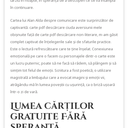
târziu în noapte, în speranța de a descoperi ce se va întâmpla
în continuare.
Cartea lui Alan Alda despre comunicare este surprinzător de
captivantă. carte pdf descărcare ciuda aversiunii mele
obișnuite față de carte pdf descărcare non-literare, m-am găsit
complet captivat de înțelegerile sale și de sfaturile practice.
Este o lectură refrescătoare care te ține înșelat. Conexiunea
emoțională pe care o facem cu personajele dintr-o carte este
un lucru puternic, poate să ne facă să râdem, să plângem și să
simțim tot felul de emoții. Scriitura a fost poetică, o utilizare
magistrală a limbajului care a evocat imagini și emoții vii,
atrăgându-mă în lumea poveștii cu ușurință, ca o briză ușoară
într-o zi de vară.
Lumea cărților
gratuite Fără
speranţă