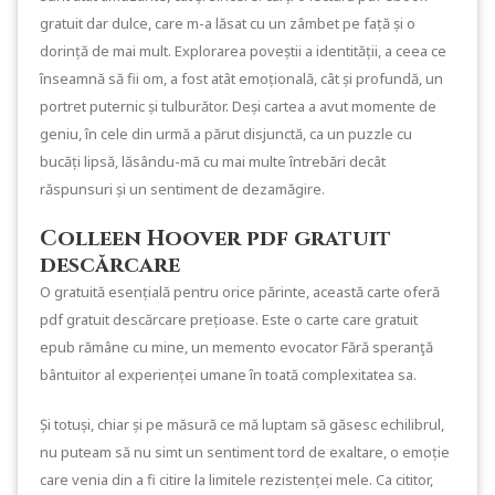
gratuit dar dulce, care m-a lăsat cu un zâmbet pe față și o
dorință de mai mult. Explorarea poveștii a identității, a ceea ce
înseamnă să fii om, a fost atât emoțională, cât și profundă, un
portret puternic și tulburător. Deși cartea a avut momente de
geniu, în cele din urmă a părut disjunctă, ca un puzzle cu
bucăți lipsă, lăsându-mă cu mai multe întrebări decât
răspunsuri și un sentiment de dezamăgire.
Colleen Hoover pdf gratuit
descărcare
O gratuită esențială pentru orice părinte, această carte oferă
pdf gratuit descărcare prețioase. Este o carte care gratuit
epub rămâne cu mine, un memento evocator Fără speranţă
bântuitor al experienței umane în toată complexitatea sa.
Și totuși, chiar și pe măsură ce mă luptam să găsesc echilibrul,
nu puteam să nu simt un sentiment tord de exaltare, o emoție
care venia din a fi citire la limitele rezistenței mele. Ca cititor,