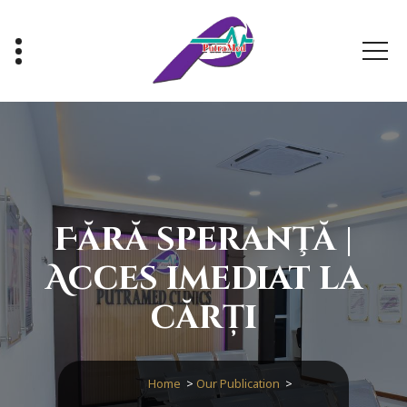
Skip
to
content
Healthy With Us, Sihat Bersama Kami
Fără speranţă |
Acces imediat la
cărți
Home
>
Our Publication
>