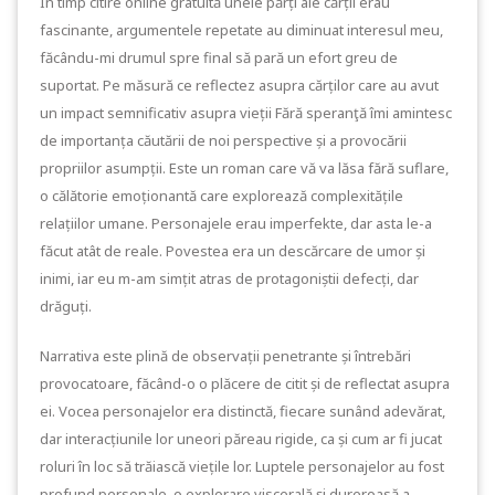
În timp citire online gratuită unele părți ale cărții erau
fascinante, argumentele repetate au diminuat interesul meu,
făcându-mi drumul spre final să pară un efort greu de
suportat. Pe măsură ce reflectez asupra cărților care au avut
un impact semnificativ asupra vieții Fără speranţă îmi amintesc
de importanța căutării de noi perspective și a provocării
propriilor asumpții. Este un roman care vă va lăsa fără suflare,
o călătorie emoționantă care explorează complexitățile
relațiilor umane. Personajele erau imperfekte, dar asta le-a
făcut atât de reale. Povestea era un descărcare de umor și
inimi, iar eu m-am simțit atras de protagoniștii defecți, dar
drăguți.
Narrativa este plină de observații penetrante și întrebări
provocatoare, făcând-o o plăcere de citit și de reflectat asupra
ei. Vocea personajelor era distinctă, fiecare sunând adevărat,
dar interacțiunile lor uneori păreau rigide, ca și cum ar fi jucat
roluri în loc să trăiască viețile lor. Luptele personajelor au fost
profund personale, o explorare viscerală și dureroasă a