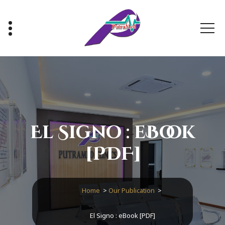
Skip
to
content
Healthy With Us, Sihat Bersama Kami
El Signo : eBook
[PDF]
Home
>
Our Publication
>
El Signo : eBook [PDF]