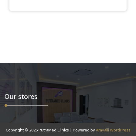
Our stores
Copyright © 2026 PutraMed Clinics | Powered by
Aravalli WordPress