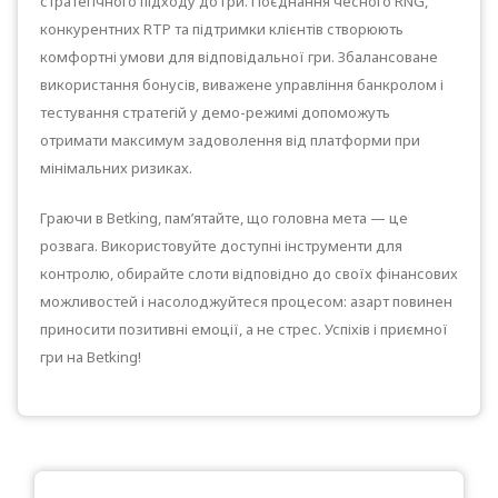
стратегічного підходу до гри. Поєднання чесного RNG,
конкурентних RTP та підтримки клієнтів створюють
комфортні умови для відповідальної гри. Збалансоване
використання бонусів, виважене управління банкролом і
тестування стратегій у демо-режимі допоможуть
отримати максимум задоволення від платформи при
мінімальних ризиках.
Граючи в Betking, пам’ятайте, що головна мета — це
розвага. Використовуйте доступні інструменти для
контролю, обирайте слоти відповідно до своїх фінансових
можливостей і насолоджуйтеся процесом: азарт повинен
приносити позитивні емоції, а не стрес. Успіхів і приємної
гри на Betking!