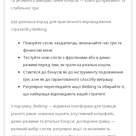
та активного використання бонусів — ключ до приємної та
стабільної гри.
Ще декілька порад для практичного впровадження
стратегій у Betking:
Плануйте сесію заздалегідь: визначайте час гри та
фінансові межі.
Тестуйте нові слоти з фріспінами або в демо-
режимі перед тим, як грати на реальні кошти.
Ставтеся до бонусів як до інструменту подовження
гри, а не як до гарантованого способу виграшу.
Регулярно переглядайте акції Betking та обирайте ті,
що найкраще відповідають вашій стратегії.
У підсумку, Betking — відмінна платформа для гравців
різного рівня: новачки оцінять інтуїтивний інтерфейс,
демо-режими та вітальні бонуси; досвідчені гравці —
великий вибір слотів, регулярні акції та можливість