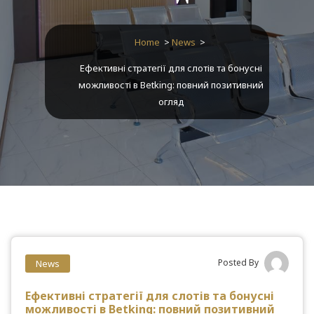
Home
>
News
>
Ефективні стратегії для слотів та бонусні
можливості в Betking: повний позитивний
огляд
Posted By
News
Ефективні стратегії для слотів та бонусні
можливості в Betking: повний позитивний