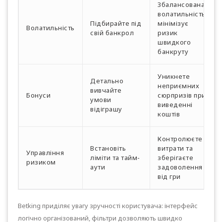
Збалансована
волатильність
Підбирайте під
мінімізує
Волатильність
свій банкрол
ризик
швидкого
банкруту
Уникнете
Детально
неприємних
вивчайте
Бонуси
сюрпризів при
умови
виведенні
відіграшу
коштів
Контролюєте
Встановіть
витрати та
Управління
ліміти та тайм-
зберігаєте
ризиком
аути
задоволення
від гри
Betking приділяє увагу зручності користувача: інтерфейс
логічно організований, фільтри дозволяють швидко