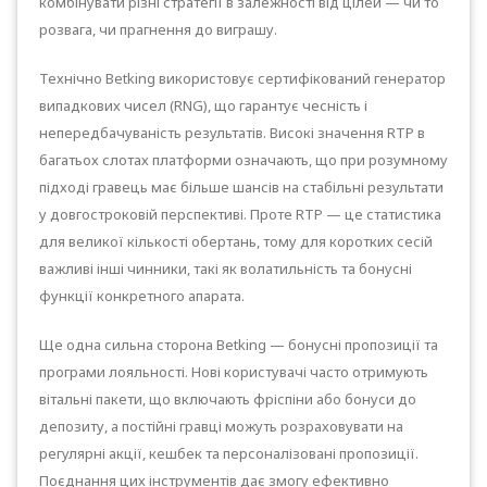
комбінувати різні стратегії в залежності від цілей — чи то
розвага, чи прагнення до виграшу.
Технічно Betking використовує сертифікований генератор
випадкових чисел (RNG), що гарантує чесність і
непередбачуваність результатів. Високі значення RTP в
багатьох слотах платформи означають, що при розумному
підході гравець має більше шансів на стабільні результати
у довгостроковій перспективі. Проте RTP — це статистика
для великої кількості обертань, тому для коротких сесій
важливі інші чинники, такі як волатильність та бонусні
функції конкретного апарата.
Ще одна сильна сторона Betking — бонусні пропозиції та
програми лояльності. Нові користувачі часто отримують
вітальні пакети, що включають фріспіни або бонуси до
депозиту, а постійні гравці можуть розраховувати на
регулярні акції, кешбек та персоналізовані пропозиції.
Поєднання цих інструментів дає змогу ефективно