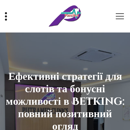
Skip
to
content
Healthy With Us, Sihat Bersama Kami
Ефективні стратегії для
слотів та бонусні
можливості в Betking:
повний позитивний
огляд