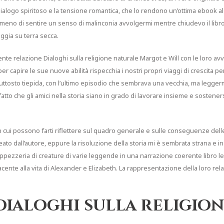
 dialogo spiritoso e la tensione romantica, che lo rendono un’ottima ebook al
 meno di sentire un senso di malinconia avvolgermi mentre chiudevo il libro
gia su terra secca.
ipiente relazione Dialoghi sulla religione naturale Margot e Will con le loro av
per capire le sue nuove abilità rispecchia i nostri propri viaggi di crescita p
piuttosto tiepida, con l’ultimo episodio che sembrava una vecchia, ma legg
 fatto che gli amici nella storia siano in grado di lavorare insieme e sosten
 cui possono farti riflettere sul quadro generale e sulle conseguenze delle
to dall’autore, eppure la risoluzione della storia mi è sembrata strana e i
pezzeria di creature di varie leggende in una narrazione coerente libro 
acente alla vita di Alexander e Elizabeth. La rappresentazione della loro rel
Dialoghi sulla religio