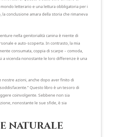
 mondo letterario e una lettura obbligatoria per i
, la conclusione amara della storia che rimaneva
venture nella genitorialità canina è niente di
ersonale e auto-scoperta. In contrasto, la mia
ermente consumata, coppia di scarpe – comoda,
ersi a vicenda nonostante le loro differenze è una
 nostre azioni, anche dopo aver finito di
nsoddisfacente.” Questo libro è un tesoro di
leggere coinvolgente. Sebbene non sia
azione, nonostante le sue sfide, è sia
ne naturale