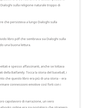
Dialoghi sulla religione naturale troppo di
re che persisteva a lungo Dialoghi sulla
 vivido libro pdf che sembrava sia Dialoghi sulla
ndo una buona lettura.
ettati e spesso affascinanti, anche se lottava
 della Batfamily. Tocca la storia del baseball, i
to che questo libro era più di una storia – era
ormare connessioni emotive così forti con i
ibro capolavoro di narrazione, un vero
 ebooks online era sia nostalgico che straniero.