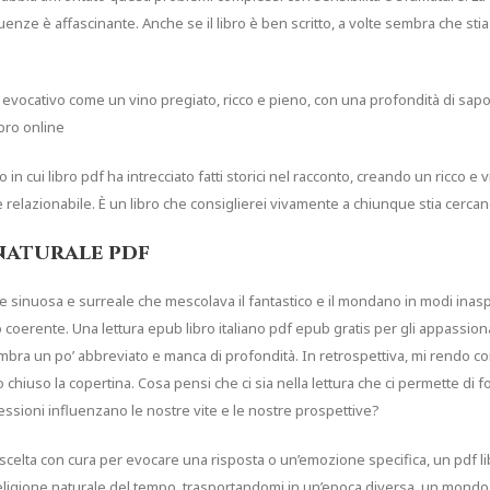
nze è affascinante. Anche se il libro è ben scritto, a volte sembra che stia 
 evocativo come un vino pregiato, ricco e pieno, con una profondità di sapo
ibro online
 in cui libro pdf ha intrecciato fatti storici nel racconto, creando un ricco e
relazionabile. È un libro che consiglierei vivamente a chiunque stia cerca
naturale pdf
ne sinuosa e surreale che mescolava il fantastico e il mondano in modi inasp
coerente. Una lettura epub libro italiano pdf epub gratis per gli appassionati
mbra un po’ abbreviato e manca di profondità. In retrospettiva, mi rendo con
hiuso la copertina. Cosa pensi che ci sia nella lettura che ci permette di f
ssioni influenzano le nostre vite e le nostre prospettive?
 scelta con cura per evocare una risposta o un’emozione specifica, un pdf l
a religione naturale del tempo, trasportandomi in un’epoca diversa, un mondo