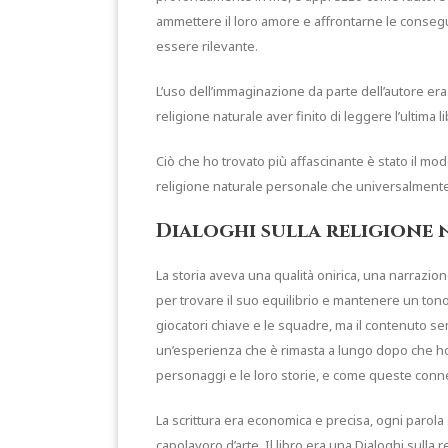
ammettere il loro amore e affrontarne le consegue
essere rilevante.
L’uso dell’immaginazione da parte dell’autore era
religione naturale aver finito di leggere l’ultima l
Ciò che ho trovato più affascinante è stato il modo
religione naturale personale che universalmente 
Dialoghi sulla religione 
La storia aveva una qualità onirica, una narrazio
per trovare il suo equilibrio e mantenere un tono 
giocatori chiave e le squadre, ma il contenuto se
un’esperienza che è rimasta a lungo dopo che ho c
personaggi e le loro storie, e come queste conne
La scrittura era economica e precisa, ogni parola
capolavoro d’arte. Il libro era una Dialoghi sull