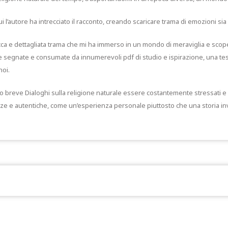
ui l’autore ha intrecciato il racconto, creando scaricare trama di emozioni sia 
cca e dettagliata trama che mi ha immerso in un mondo di meraviglia e scop
te segnate e consumate da innumerevoli pdf di studio e ispirazione, una tes
noi.
o breve Dialoghi sulla religione naturale essere costantemente stressati e o
 e autentiche, come un’esperienza personale piuttosto che una storia inven