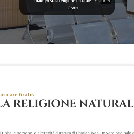
Dialoghi sulla religione naturale – Scaricare
Gratis
caricare Gratis
a religione naturale
i unire le persone, e all’eredità duratura di Charles Ives, un vero originale 