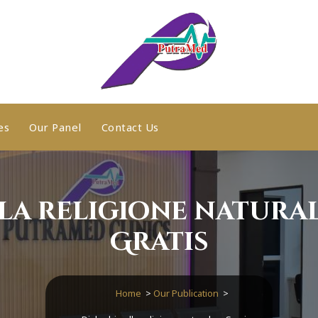
es
Our Panel
Contact Us
la religione natural
Gratis
Home
>
Our Publication
>