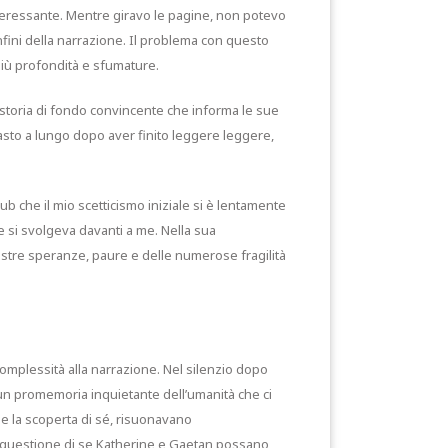
nteressante. Mentre giravo le pagine, non potevo
fini della narrazione. Il problema con questo
 più profondità e sfumature.
a storia di fondo convincente che informa le sue
imasto a lungo dopo aver finito leggere leggere,
ub che il mio scetticismo iniziale si è lentamente
he si svolgeva davanti a me. Nella sua
ostre speranze, paure e delle numerose fragilità
mplessità alla narrazione. Nel silenzio dopo
, un promemoria inquietante dell’umanità che ci
ta e la scoperta di sé, risuonavano
a questione di se Katherine e Gaetan possano