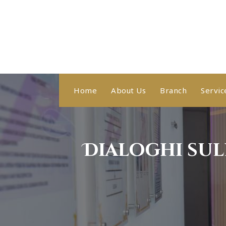
Skip
to
content
Healthy With Us, Sihat Bersama Kami
Home
About Us
Branch
Servic
Dialoghi sul