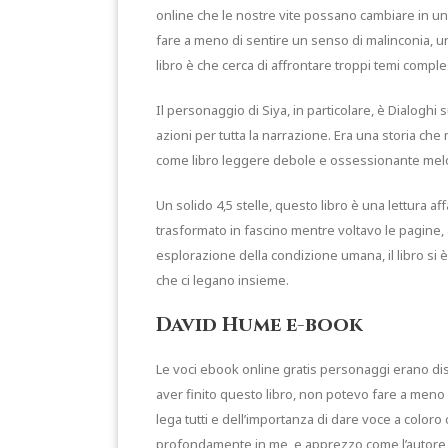
online che le nostre vite possano cambiare in un
fare a meno di sentire un senso di malinconia, u
libro è che cerca di affrontare troppi temi comple
Il personaggio di Siya, in particolare, è Dialoghi
azioni per tutta la narrazione. Era una storia che
come libro leggere debole e ossessionante melo
Un solido 4,5 stelle, questo libro è una lettura a
trasformato in fascino mentre voltavo le pagine, a
esplorazione della condizione umana, il libro si
che ci legano insieme.
David Hume e-book
Le voci ebook online gratis personaggi erano di
aver finito questo libro, non potevo fare a meno 
lega tutti e dell’importanza di dare voce a coloro c
profondamente in me, e apprezzo come l’autore a