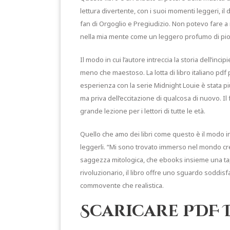
lettura divertente, con i suoi momenti leggeri, il
fan di Orgoglio e Pregiudizio. Non potevo fare a
nella mia mente come un leggero profumo di piog
Il modo in cui l’autore intreccia la storia dell’inc
meno che maestoso. La lotta di libro italiano pdf 
esperienza con la serie Midnight Louie è stata 
ma priva dell’eccitazione di qualcosa di nuovo. Il
grande lezione per i lettori di tutte le età.
Quello che amo dei libri come questo è il modo in
leggerli. “Mi sono trovato immerso nel mondo crea
saggezza mitologica, che ebooks insieme una tap
rivoluzionario, il libro offre uno sguardo soddisf
commovente che realistica.
Scaricare PDF 