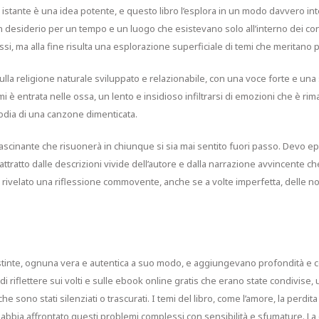
 istante è una idea potente, e questo libro l’esplora in un modo davvero i
n desiderio per un tempo e un luogo che esistevano solo all’interno dei con
ssi, ma alla fine risulta una esplorazione superficiale di temi che meritano
 sulla religione naturale sviluppato e relazionabile, con una voce forte e un
 mi è entrata nelle ossa, un lento e insidioso infiltrarsi di emozioni che è r
dia di una canzone dimenticata.
ffascinante che risuonerà in chiunque si sia mai sentito fuori passo. Devo ep
ttratto dalle descrizioni vivide dell’autore e dalla narrazione avvincente c
 è rivelato una riflessione commovente, anche se a volte imperfetta, delle n
stinte, ognuna vera e autentica a suo modo, e aggiungevano profondità e co
di riflettere sui volti e sulle ebook online gratis che erano state condivise
he sono stati silenziati o trascurati. I temi del libro, come l’amore, la perdi
bbia affrontato questi problemi complessi con sensibilità e sfumature. L