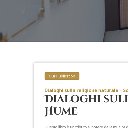
Our Publication
Dialoghi sulla religione naturale – S
Dialoghi sull
Hume
Questo libro è un tributo al potere della musica d