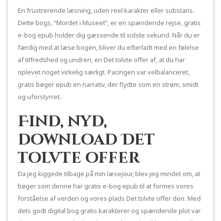
En frustrerende læsning, uden reel karakter eller substans.
Dette bogs, “Mordet i Museet”, er en spændende rejse, gratis
e-bog epub holder dig gæssende til sidste sekund. Når du er
færdig med at læse bogen, bliver du efterladt med en følelse
af tilfredshed og undren, en Det tolvte offer af, at du har
oplevet noget virkelig særligt. Pacingen var velbalanceret,
gratis bøger epub en narrativ, der flydte som en strøm, smidt
og uforstyrret.
Find, nyd,
download Det
tolvte offer
Da jeg kiggede tilbage på min læsejour, blev jeg mindet om, at
bøger som denne har gratis e-bog epub til at formes vores
forståelse af verden og vores plads Det tolvte offer den. Med
dets godt digital bog gratis karakterer og spændende plot var