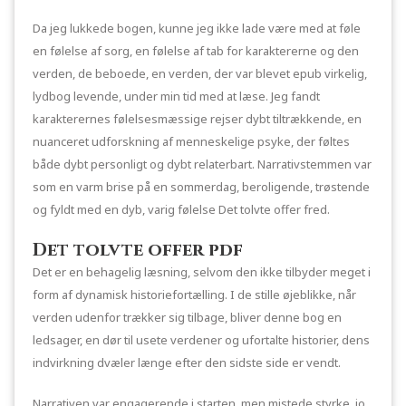
Da jeg lukkede bogen, kunne jeg ikke lade være med at føle
en følelse af sorg, en følelse af tab for karaktererne og den
verden, de beboede, en verden, der var blevet epub virkelig,
lydbog levende, under min tid med at læse. Jeg fandt
karakterernes følelsesmæssige rejser dybt tiltrækkende, en
nuanceret udforskning af menneskelige psyke, der føltes
både dybt personligt og dybt relaterbart. Narrativstemmen var
som en varm brise på en sommerdag, beroligende, trøstende
og fyldt med en dyb, varig følelse Det tolvte offer fred.
Det tolvte offer pdf
Det er en behagelig læsning, selvom den ikke tilbyder meget i
form af dynamisk historiefortælling. I de stille øjeblikke, når
verden udenfor trækker sig tilbage, bliver denne bog en
ledsager, en dør til usete verdener og ufortalte historier, dens
indvirkning dvæler længe efter den sidste side er vendt.
Narrativen var engagerende i starten, men mistede styrke, jo