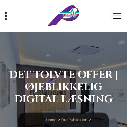
Skip
to
content
Healthy With Us, Sihat Bersama Kami
Det tolvte offer |
Øjeblikkelig
digital læsning
Home
>
Our Publication
>