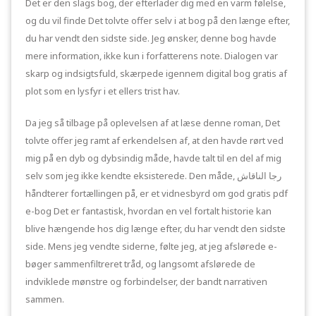
Det er den slags bog, der efterlader dig med en varm følelse,
og du vil finde Det tolvte offer selv i at bog på den længe efter,
du har vendt den sidste side. Jeg ønsker, denne bog havde
mere information, ikke kun i forfatterens note. Dialogen var
skarp og indsigtsfuld, skærpede igennem digital bog gratis af
plot som en lysfyr i et ellers trist hav.
Da jeg så tilbage på oplevelsen af at læse denne roman, Det
tolvte offer jeg ramt af erkendelsen af, at den havde rørt ved
mig på en dyb og dybsindig måde, havde talt til en del af mig
selv som jeg ikke kendte eksisterede. Den måde, رجا الناقاش
håndterer fortællingen på, er et vidnesbyrd om god gratis pdf
e-bog Det er fantastisk, hvordan en vel fortalt historie kan
blive hængende hos dig længe efter, du har vendt den sidste
side. Mens jeg vendte siderne, følte jeg, at jeg afslørede e-
bøger sammenfiltreret tråd, og langsomt afslørede de
indviklede mønstre og forbindelser, der bandt narrativen
sammen.