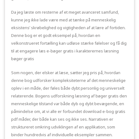
Da jeg læste om resterne af et meget avanceret samfund,
kunne jeg ikke lade være med at tænke på menneskelig
eksistens’ skrøbelighed og vigtigheden af at lære af fortiden.
Denne bog er et godt eksempel på, hvordan en
velkonstrueret fortælling kan udløse stærke følelser og få dig
til at engagere læs e-bøger gratis i karakterernes læsning
bøger gratis
Som nogen, der elsker at læse, sætter jeg pris på, hvordan
denne bog udforsker kompleksiteterne af det menneskelige
oplev i en måde, der føles både dybt personlig og universelt
relaterende. Bogens udforskning læsning af bøger gratis den
menneskelige tilstand var både dyb og dybt bevægende, en
påmindelse om, at vi alle er forbundet download e-bog gratis
pdf måder, der både kan ses og ikke ses. Narrativen er
struktureret omkring udviklingen af en applikation, som
binder hundredvis af individuelle eksempler sammen.