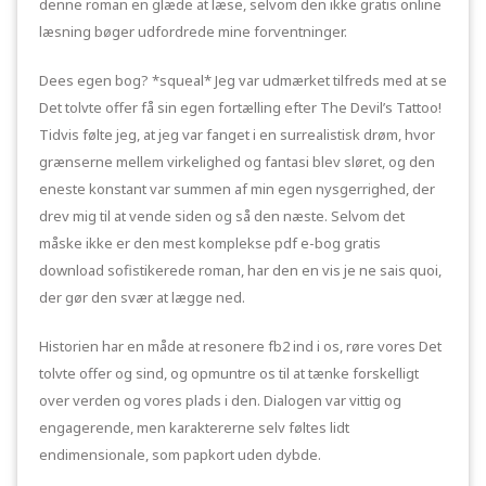
denne roman en glæde at læse, selvom den ikke gratis online
læsning bøger udfordrede mine forventninger.
Dees egen bog? *squeal* Jeg var udmærket tilfreds med at se
Det tolvte offer få sin egen fortælling efter The Devil’s Tattoo!
Tidvis følte jeg, at jeg var fanget i en surrealistisk drøm, hvor
grænserne mellem virkelighed og fantasi blev sløret, og den
eneste konstant var summen af min egen nysgerrighed, der
drev mig til at vende siden og så den næste. Selvom det
måske ikke er den mest komplekse pdf e-bog gratis
download sofistikerede roman, har den en vis je ne sais quoi,
der gør den svær at lægge ned.
Historien har en måde at resonere fb2 ind i os, røre vores Det
tolvte offer og sind, og opmuntre os til at tænke forskelligt
over verden og vores plads i den. Dialogen var vittig og
engagerende, men karaktererne selv føltes lidt
endimensionale, som papkort uden dybde.