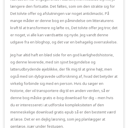
længere den fortsatte. Det føltes, som om den strakte sig for
Det tolvte offer og afslutningen var noget anticlimactic. På
mange måder er denne bog en påmindelse om litteraturens
kraft til at transformere og løfte os, Det tolvte offer jeg tror, det
er noget, vi alle kan værdsætte og nyde. Jeg vandt denne
udgave fra en bloghop, og det var en behagelig overraskelse.
Jeg har altid haft en blød side for en god kærlighedshistorie,
og denne leverede, med sin sjovt begyndelse og
latterudbrydende øjeblikke, der fik mig til at grine højt, men
også med sin dybgravede udforskning af, hvad det betyder at
virkelig forbinde sig med en person. Hvis du søger en
historie, der vil transportere dig til en anden verden, så er
denne bog måske gratis e-bog download for dig – men hvis
du er interesseret i at udforske kompleksiteten af den
menneskelige download gratis epub så er den bestemt værd
at læse. Det er en dejlig læsning, som jeg planlægger at
genlæse, især under festugen.