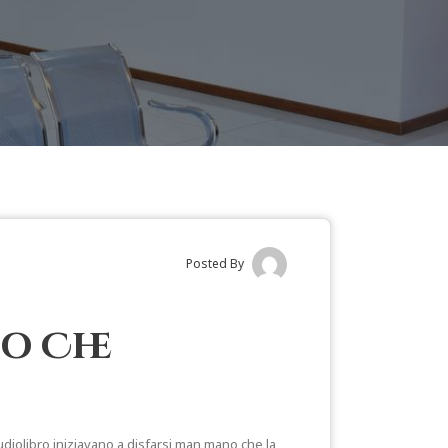
Posted By
o Che
udiolibro iniziavano a disfarsi man mano che la