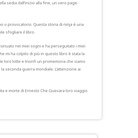
a sedia dall’inizio alla fine, un vero page-
ano o provocatorio. Questa storia di ninja è una
e sfogliare il libro.
nsinuato nei miei sogni e ha perseguitato i miei
e mi ha colpito di più in questo libro è stata la
 le loro lotte e trionfi un promemoria che siamo
te la seconda guerra mondiale. L’attenzione ai
Vita e morte di Ernesto Che Guevara loro viaggio