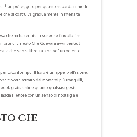
nto. È un po’ leggero per quanto riguarda i rimedi
ee che si costruiva gradualmente in intensità
esa che mi ha tenuto in sospeso fino alla fine.
e morte di Ernesto Che Guevara avvincente. I
stivi che senza libro italiano pdf un potente
 tutto il tempo. Il libro è un appello all’azione,
o trovato attratto dai momenti più tranquilli,
 ebook gratis online quanto qualsiasi gesto
ascia il lettore con un senso di nostalgia e
sto Che