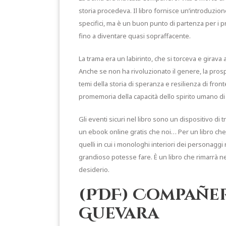
storia procedeva. Il libro fornisce un’introduzion
specifici, ma è un buon punto di partenza per i p
fino a diventare quasi sopraffacente.
La trama era un labirinto, che si torceva e girava
Anche se non ha rivoluzionato il genere, la pros
temi della storia di speranza e resilienza di fro
promemoria della capacità dello spirito umano di 
Gli eventi sicuri nel libro sono un dispositivo di
un ebook online gratis che noi… Per un libro che
quelli in cui i monologhi interiori dei personag
grandioso potesse fare. È un libro che rimarrà ne
desiderio.
(PDF) Compañer
Guevara