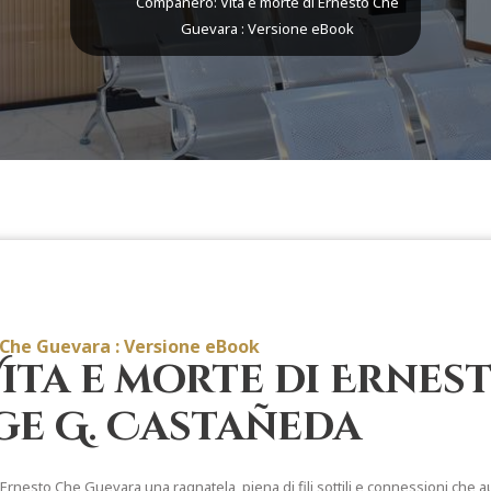
Compañero: Vita e morte di Ernesto Che
Guevara : Versione eBook
 Che Guevara : Versione eBook
ta e morte di Ernest
ge G. Castañeda
 Ernesto Che Guevara una ragnatela, piena di fili sottili e connessioni che a