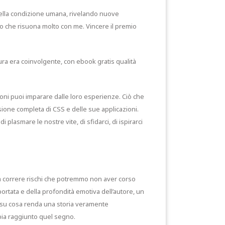
à della condizione umana, rivelando nuove
o che risuona molto con me. Vincere il premio
ttura era coinvolgente, con ebook gratis qualità
ioni puoi imparare dalle loro esperienze. Ciò che
sione completa di CSS e delle sue applicazioni.
plasmare le nostre vite, di sfidarci, di ispirarci
 e a correre rischi che potremmo non aver corso
 portata e della profondità emotiva dell’autore, un
sé, su cosa renda una storia veramente
ia raggiunto quel segno.