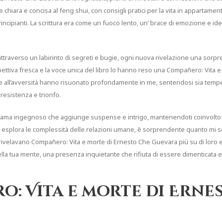
e chiara e concisa al feng shui, con consigli pratici per la vita in appartame
rincipianti. La scrittura era come un fuoco lento, un’ brace di emozione e id
 attraverso un labirinto di segreti e bugie, ogni nuova rivelazione una sorpr
pettiva fresca e la voce unica del libro lo hanno reso una Compañero: Vita 
nte all’avversità hanno risuonato profondamente in me, sentendosi sia tempe
resistenza e trionfo.
 trama ingegnoso che aggiunge suspense e intrigo, mantenendoti coinvolto per
 esplora le complessità delle relazioni umane, è sorprendente quanto mi son
gi rivelavano Compañero: Vita e morte di Ernesto Che Guevara più su di loro
lla tua mente, una presenza inquietante che rifiuta di essere dimenticata e l
o: Vita e morte di Erne