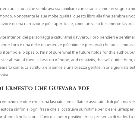
ci, era una storia che sembrava sia familiare che strana, come un sogno a m
 mondo. Nonostante le sue molte qualità, questo libro alla fine sembra un’
 a favore di una narrazione più superficiale, come un vaso bellamente lavora
te interiori dei personaggi a catturarmi davvero, i loro pensieri e sentiment
ande libro è una delle esperienze più intime e personali che possiamo ave
o il tempo e lo spazio. I’m not sure what the future holds for this author, b
star ahead of them, a beacon of hope, and creativity, that will guide them, 
s to come. La scrittura era simile a una brezza gentile in una giornata estiv
ssità.
di Ernesto Che Guevara pdf
 emozioni e idee che mi ha lasciato senza fiato e assetato di di più, una v
maestosa sinfonia, ogni frase che si costruiva sull’ultima per creare un’esp
ondità nella storia. L’unico aspetto positivo era la presenza di Vader. La tra