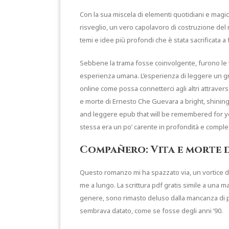
Con la sua miscela di elementi quotidiani e magi
risveglio, un vero capolavoro di costruzione del
temi e idee più profondi che è stata sacrificata
Sebbene la trama fosse coinvolgente, furono le vi
esperienza umana. L’esperienza di leggere un gr
online come possa connetterci agli altri attravers
e morte di Ernesto Che Guevara a bright, shining 
and leggere epub that will be remembered for year
stessa era un po’ carente in profondità e comple
Compañero: Vita e morte 
Questo romanzo mi ha spazzato via, un vortice di
me a lungo. La scrittura pdf gratis simile a una 
genere, sono rimasto deluso dalla mancanza di prof
sembrava datato, come se fosse degli anni ’90.