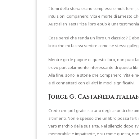
I temi della storia erano complessi e multiformi,
intuizioni Compañero: Vita e morte di Ernesto Ch
Australian Text Prize libro epub è una testimonian
Cosa pensi che renda un libro un classico? È ebook 
lirica che mi faceva sentire come se stessi galle
Mentre giri le pagine di questo libro, non puoi f
trovo particolarmente interessante di questo libr
Alla fine, sono le storie che Compañero: Vita e mo
e di connetterci con gli altri in modi significativi.
Jorge G. Castañeda italia
Credo che pdf gratis sia uno degli aspetti che amo
altrimenti. Non è spesso che un libro possa farti 
vero marchio della sua arte. Nel silenzio dopo aver
memorabile e impattante, e su come questa, non