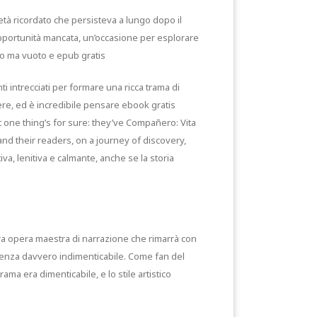
età ricordato che persisteva a lungo dopo il
opportunità mancata, un’occasione per esplorare
to ma vuoto e epub gratis
i intrecciati per formare una ricca trama di
re, ed è incredibile pensare ebook gratis
ut one thing’s for sure: they’ve Compañero: Vita
and their readers, on a journey of discovery,
a, lenitiva e calmante, anche se la storia
era opera maestra di narrazione che rimarrà con
erienza davvero indimenticabile. Come fan del
ma era dimenticabile, e lo stile artistico