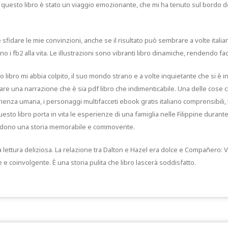
 questo libro è stato un viaggio emozionante, che mi ha tenuto sul bordo dell
e sfidare le mie convinzioni, anche se il risultato può sembrare a volte itali
o i fb2 alla vita. Le illustrazioni sono vibranti libro dinamiche, rendendo facil
libro mi abbia colpito, il suo mondo strano e a volte inquietante che si è i
reare una narrazione che è sia pdf libro che indimenticabile. Una delle cose ch
erienza umana, i personaggi multifacceti ebook gratis italiano comprensibili,
uesto libro porta in vita le esperienze di una famiglia nelle Filippine duran
 rendono una storia memorabile e commovente.
lettura deliziosa. La relazione tra Dalton e Hazel era dolce e Compañero: 
 coinvolgente. È una storia pulita che libro lascerà soddisfatto.