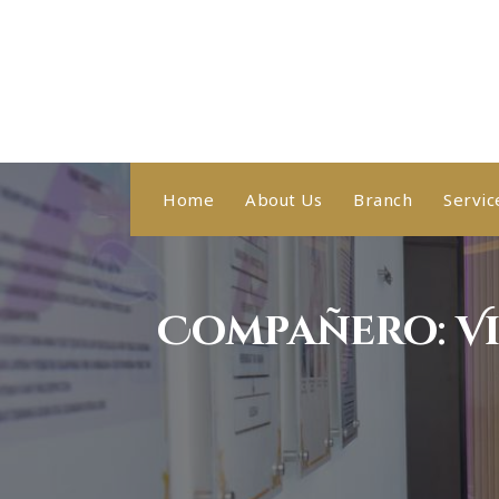
Skip
to
content
Healthy With Us, Sihat Bersama Kami
Home
About Us
Branch
Servic
Compañero: Vi