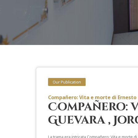
Our Publication
Compañero: Vita e morte di Ernesto
Compañero: Vi
Guevara , Jor
La trama era intricata Compañero: Vita e morte di