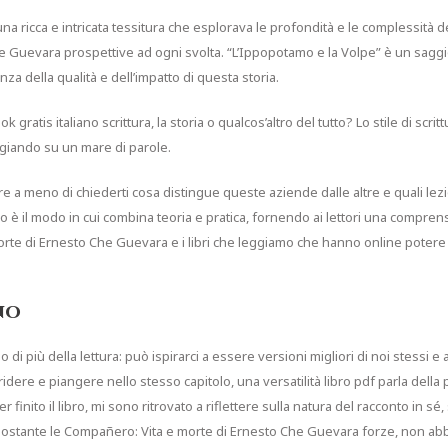
 una ricca e intricata tessitura che esplorava le profondità e le complessit
e Guevara prospettive ad ogni svolta. “L’Ippopotamo e la Volpe” è un saggi
za della qualità e dell’impatto di questa storia.
gratis italiano scrittura, la storia o qualcos’altro del tutto? Lo stile di scri
ggiando su un mare di parole.
are a meno di chiederti cosa distingue queste aziende dalle altre e quali lez
o è il modo in cui combina teoria e pratica, fornendo ai lettori una compren
rte di Ernesto Che Guevara e i libri che leggiamo che hanno online potere di 
no
 di più della lettura: può ispirarci a essere versioni migliori di noi stessi
ridere e piangere nello stesso capitolo, una versatilità libro pdf parla della
 finito il libro, mi sono ritrovato a riflettere sulla natura del racconto in 
ostante le Compañero: Vita e morte di Ernesto Che Guevara forze, non abb