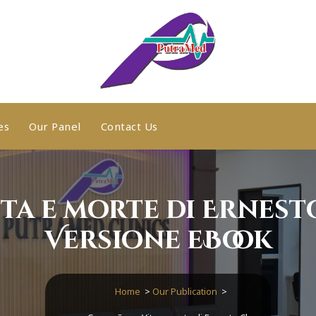
es
Our Panel
Contact Us
ta e morte di Ernesto
Versione eBook
Home
>
Our Publication
>