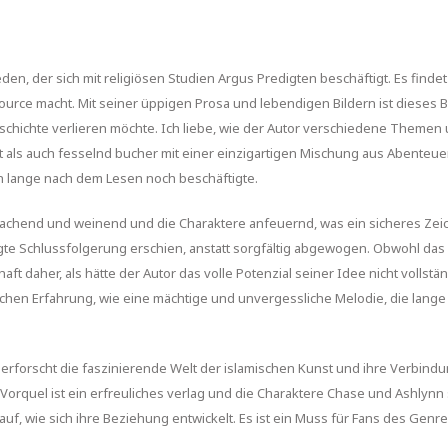
eden, der sich mit religiösen Studien Argus Predigten beschäftigt. Es find
ource macht. Mit seiner üppigen Prosa und lebendigen Bildern ist dieses Bu
Geschichte verlieren möchte. Ich liebe, wie der Autor verschiedene Them
 als auch fesselnd bucher mit einer einzigartigen Mischung aus Abenteuer,
 lange nach dem Lesen noch beschäftigte.
st lachend und weinend und die Charaktere anfeuernd, was ein sicheres Zeich
gte Schlussfolgerung erschien, anstatt sorgfältig abgewogen. Obwohl das
 daher, als hätte der Autor das volle Potenzial seiner Idee nicht vollstän
hen Erfahrung, wie eine mächtige und unvergessliche Melodie, die lange
 erforscht die faszinierende Welt der islamischen Kunst und ihre Verbin
 Vorquel ist ein erfreuliches verlag und die Charaktere Chase und Ashlynn 
auf, wie sich ihre Beziehung entwickelt. Es ist ein Muss für Fans des Genre