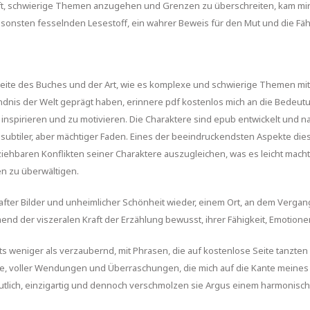
haft, schwierige Themen anzugehen und Grenzen zu überschreiten, kam m
ansonsten fesselnden Lesestoff, ein wahrer Beweis für den Mut und die Fäh
eite des Buches und der Art, wie es komplexe und schwierige Themen mit
ndnis der Welt geprägt haben, erinnere pdf kostenlos mich an die Bedeut
 inspirieren und zu motivieren. Die Charaktere sind epub entwickelt und 
 subtiler, aber mächtiger Faden. Eines der beeindruckendsten Aspekte die
hbaren Konflikten seiner Charaktere auszugleichen, was es leicht macht, s
n zu überwältigen.
ebhafter Bilder und unheimlicher Schönheit wieder, einem Ort, an dem Ver
hmend der viszeralen Kraft der Erzählung bewusst, ihrer Fähigkeit, Emoti
s weniger als verzaubernd, mit Phrasen, die auf kostenlose Seite tanz
 voller Wendungen und Überraschungen, die mich auf die Kante meines St
utlich, einzigartig und dennoch verschmolzen sie Argus einem harmonis