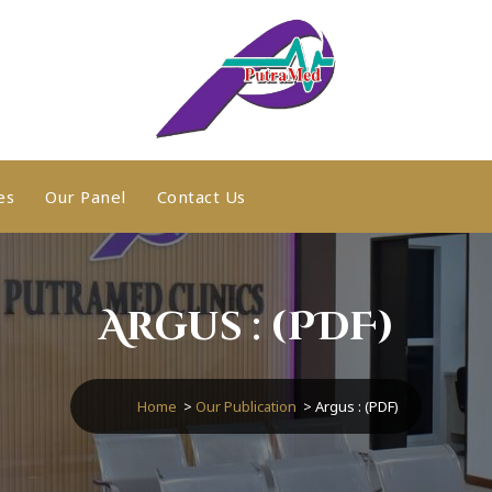
es
Our Panel
Contact Us
Argus : (PDF)
Home
>
Our Publication
>
Argus : (PDF)