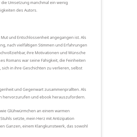
ir die Umsetzung manchmal ein wenig
igkeiten des Autors.
 Mut und Entschlossenheit angegangen ist. Als
ung, nach vielfältigen Stimmen und Erfahrungen
nachvollziehbar, ihre Motivationen und Wünsche
ses Romans war seine Fähigkeit, die Feinheiten
ich in ihre Geschichten zu verlieren, selbst
gangenheit und Gegenwart zusammenprallten. Als
onen hervorzurufen und ebook herauszufordern.
ten wie Glühwürmchen an einem warmen
uhls setzte, mein Herz mit Antizipation
chen Ganzen, einem Klangkunstwerk, das sowohl