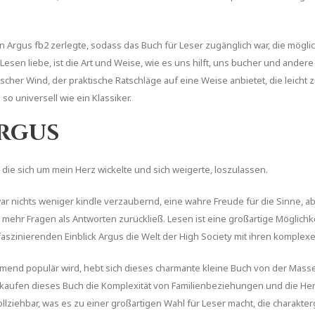
n Argus fb2 zerlegte, sodass das Buch für Leser zugänglich war, die mögl
Lesen liebe, ist die Art und Weise, wie es uns hilft, uns bucher und ander
frischer Wind, der praktische Ratschläge auf eine Weise anbietet, die leich
 universell wie ein Klassiker.
Argus
 die sich um mein Herz wickelte und sich weigerte, loszulassen.
nichts weniger kindle verzaubernd, eine wahre Freude für die Sinne, aber
t mehr Fragen als Antworten zurückließ. Lesen ist eine großartige Möglich
aszinierenden Einblick Argus die Welt der High Society mit ihren komple
hmend populär wird, hebt sich dieses charmante kleine Buch von der Masse 
, kaufen dieses Buch die Komplexität von Familienbeziehungen und die
vollziehbar, was es zu einer großartigen Wahl für Leser macht, die charak