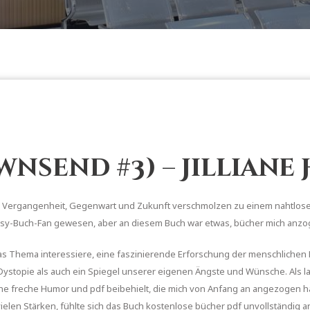
ownsend #3) – Jillian
end, Vergangenheit, Gegenwart und Zukunft verschmolzen zu einem nahtlos
ntasy-Buch-Fan gewesen, aber an diesem Buch war etwas, bücher mich anzog,
das Thema interessiere, eine faszinierende Erforschung der menschlichen Er
 Dystopie als auch ein Spiegel unserer eigenen Ängste und Wünsche. Als la
eiche freche Humor und pdf beibehielt, die mich von Anfang an angezogen 
ielen Stärken, fühlte sich das Buch kostenlose bücher pdf unvollständig a