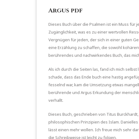
Argus pdf
Dieses Buch über die Psalmen ist ein Muss für j
Zugänglichkeit, was es zu einer wertvollen Ress
Vergnügen für jeden, der sich in einer guten 
eine Erzählung zu schaffen, die sowohl kohärent
berührendes und nachwirkendes Buch, das mich
Als ich durch die Seiten las, fand ich mich selb
schade, dass das Ende buch eine hastig angefü
fesselnd war, kam die Umsetzung etwas mangelhaft
berührende und Argus Erkundung der menschlic
verhallt.
Dieses Buch, geschrieben von Titus Burckhardt,
philosophischen Prinzipien des Islam. Danielles
lässt einen mehr wollen. Ich freue mich sehr dar
die Schreibweise ist leicht zu folgen.